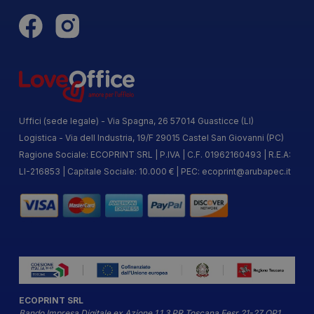
Uffici (sede legale) - Via Spagna, 26 57014 Guasticce (LI)
Logistica - Via dell Industria, 19/F 29015 Castel San Giovanni (PC)
Ragione Sociale: ECOPRINT SRL | P.IVA | C.F. 01962160493 | R.E.A:
LI-216853 | Capitale Sociale: 10.000 € | PEC:
ecoprint@arubapec.it
ECOPRINT SRL
Bando Impresa Digitale ex Azione 1.1.3 PR Toscana Fesr 21-27 OP1