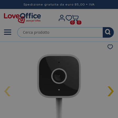
Spedizione gratuita da euro 85,00 + IVA
0
0
‹
›