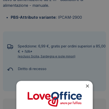
alimentazione - manuale.
PBS-Attributo variante:
IPCAM-2900
Spedizione: 6,99 €, gratis per ordini superiori a 85,00
€ + IVA*
(escluso Sicilia, Sardegna e isole minori)
Diritto di recesso
×
Siamo presenti su