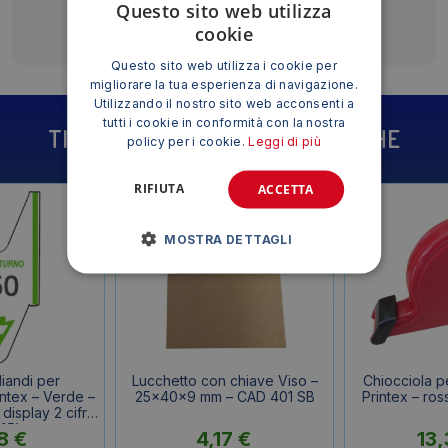
Questo sito web utilizza
cookie
Questo sito web utilizza i cookie per
migliorare la tua esperienza di navigazione.
Utilizzando il nostro sito web acconsenti a
tutti i cookie in conformità con la nostra
TI POTREBBE INTERESSARE ANCHE
policy per i cookie.
Leggi di più
RIFIUTA
ACCETTA
MOSTRA DETTAGLI
liandi per
Lucchetto con chiave Viso –
Chiocciola p
ntex – Verde –
25x40x9 mm – CAD 401 SB
Printex – ross
 display 2 cifre
f.5)
38
€
4,17
€
13