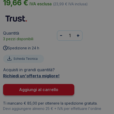
19,66
€
IVA esclusa
(
23,99
€
IVA inclusa)
Quantità
Telecamera
-
+
3 pezzi disponibili
di
sicurezza
Spedizione in 24 h
per
interni
Scheda Tecnica
Trust
Acquisti in grandi quantità?
Smart
Richiedi un'offerta migliore!
Home
360°
bianca
Aggiungi al carrello
IPCAM-
2900
Ti mancano € 85,00 per ottenere la spedizione gratuita.
71365
Devi aggiungere almeno 25 € + IVA per effettuare l'ordine
quantità