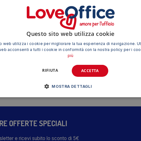
Questo sito web utilizza cookie
 web utilizza i cookie per migliorare la tua esperienza di navigazione. Ut
 e profumo
Manico telescopico per Sistemi
Veline mono
web acconsenti a tutti i cookie in conformità con la nostra policy per i co
2 (conf.4)
levaragnatele Perfetto Rosso – 3 m
La Piacen
più
6,26
€
RIFIUTA
ACCETTA
IVA esclusa
MOSTRA DETTAGLI
TRE OFFERTE SPECIALI
wsletter e ricevi subito lo sconto di 5€