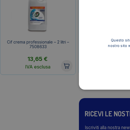
Questo sito
Cif crema professionale – 2 litri –
Tavolette solide igiene
nostro sito 
7508633
Wc Net – M77802/M7439
13,65
€
4,60
€
IVA esclusa
IVA esclusa
RICEVI LE NOS
Iscriviti alla nostra ne