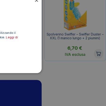
×
ilizzando il
uso per Kit il Pulipolvere
Spolverino Swiffer – Swiffer Duster –
okie.
Leggi di
tina – 45×22 cm (conf.20
XXL (1 manico lungo + 2 piumini)
veline)
3,44
€
6,70
€
IVA esclusa
IVA esclusa