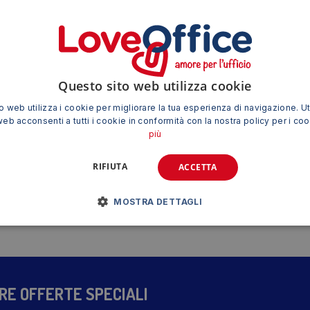
Questo sito web utilizza cookie
08X Ibico –
Etichette Full-Face CD Avery per
Stampant
 web utilizza i cookie per migliorare la tua esperienza di navigazione. Ut
stampanti Laser – Bianco finitura
web acconsenti a tutti i cookie in conformità con la nostra policy per i co
coprente Ø117 mm – 2 etichette per
più
foglio – 25 fogli – L7676-25 (conf.50
21,16
€
etichette)
IVA esclusa
RIFIUTA
ACCETTA
ECO PRODOTTO
MOSTRA DETTAGLI
TRE OFFERTE SPECIALI