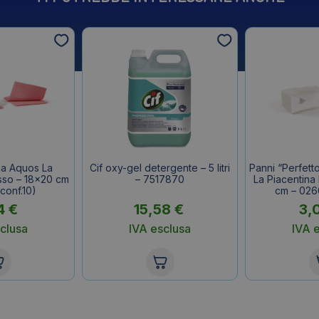
a Aquos La
Cif oxy-gel detergente – 5 litri
Panni “Perfett
sso – 18×20 cm
– 7517870
La Piacentina
conf.10)
cm – 0260
4
€
15,58
€
3,
clusa
IVA esclusa
IVA 