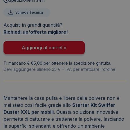
Spedizione in 24 h
Swiffer
Duster
Scheda Tecnica
-
Acquisti in grandi quantità?
XXL
Richiedi un'offerta migliore!
(1
manico
lungo
Aggiungi al carrello
+
2
Ti mancano € 85,00 per ottenere la spedizione gratuita.
piumini)
Devi aggiungere almeno 25 € + IVA per effettuare l'ordine
quantità
Mantenere la casa pulita e libera dalla polvere non è
mai stato così facile grazie allo
Starter Kit Swiffer
Duster XXL per mobili
. Questa soluzione innovativa
permette di catturare e trattenere la polvere, lasciando
le superfici splendenti e offrendo un ambiente