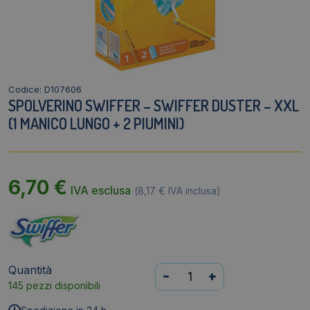
Codice: D107606
SPOLVERINO SWIFFER – SWIFFER DUSTER – XXL
(1 MANICO LUNGO + 2 PIUMINI)
6,70
€
IVA esclusa
(
8,17
€
IVA inclusa)
Quantità
Spolverino
-
+
145 pezzi disponibili
Swiffer
-