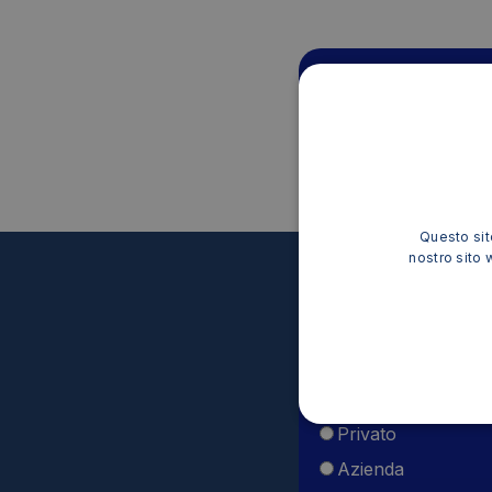
RICEVI LE NOS
Iscriviti alla nostra ne
Questo sito
nostro sito 
Tipo utente
Privato
Azienda