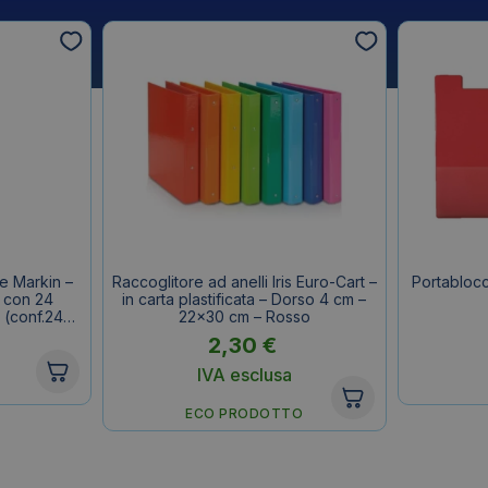
e Markin –
Raccoglitore ad anelli Iris Euro-Cart –
Portablocc
 con 24
in carta plastificata – Dorso 4 cm –
0 (conf.2400
22×30 cm – Rosso
2,30
€
IVA esclusa
ECO PRODOTTO