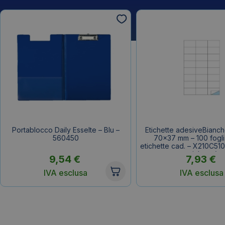
Portablocco Daily Esselte – Blu –
Etichette adesiveBianch
560450
70×37 mm – 100 fogli
etichette cad. – X210C51
etichette)
9,54
€
7,93
€
IVA esclusa
IVA esclusa