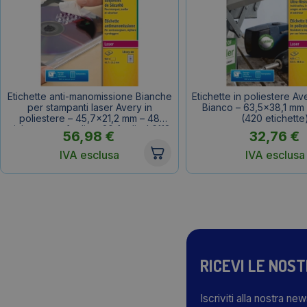
Etichette anti-manomissione Bianche
Etichette in poliestere Av
per stampanti laser Avery in
Bianco – 63,5×38,1 mm 
poliestere – 45,7×21,2 mm – 48
(420 etichette
etichette per foglio – 20 fogli – L6113-
56,98
€
32,76
€
20 (960 etichette)
IVA esclusa
IVA esclusa
RICEVI LE NOS
Iscriviti alla nostra ne