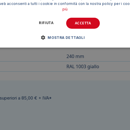
web acconsenti a tutti i cookie in conformità con la nostra policy per i co
ta" è una soluzione pratica, efficace e duratura per miglio
più
lità di installazione, rappresenta un investimento intelligente
ione è ideale per creare percorsi sicuri, delimitare aree per
RIFIUTA
ACCETTA
MOSTRA DETTAGLI
240 mm
RAL 1003 giallo
 superiori a 85,00 € + IVA*