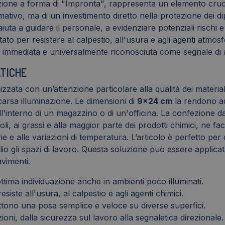
zione a forma di "Impronta", rappresenta un elemento crucia
ativo, ma di un investimento diretto nella protezione dei d
uta a guidare il personale, a evidenziare potenziali rischi 
tato per resistere al calpestio, all'usura e agli agenti atm
, è immediata e universalmente riconosciuta come segnale di 
ATICHE
ta con un’attenzione particolare alla qualità dei materiali e 
scarsa illuminazione. Le dimensioni di
9x24 cm
la rendono ada
all'interno di un magazzino o di un'officina. La confezione 
oli, ai grassi e alla maggior parte dei prodotti chimici, ne fa
ie e alle variazioni di temperatura. L’articolo è perfetto per 
o gli spazi di lavoro. Questa soluzione può essere applicat
avimenti.
ttima individuazione anche in ambienti poco illuminati.
esiste all'usura, al calpestio e agli agenti chimici.
tono una posa semplice e veloce su diverse superfici.
ioni, dalla sicurezza sul lavoro alla segnaletica direzionale.