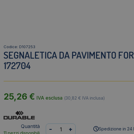
Codice: D107253
SEGNALETICA DA PAVIMENTO FORM
172704
25,26
€
IVA esclusa
(
30,82
€
IVA inclusa)
Quantità
Segnaletica
-
+
Spedizione in 24 
11 pezzi disponibili
da