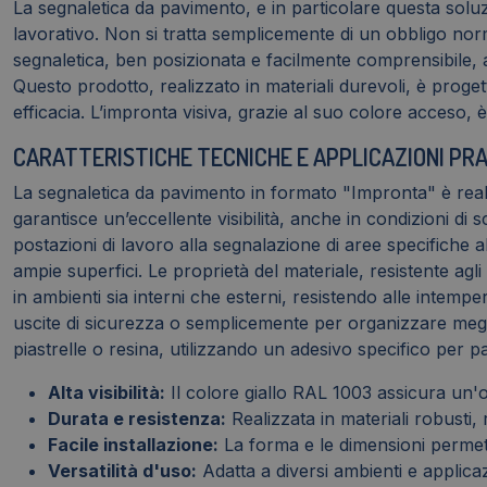
La segnaletica da pavimento, e in particolare questa solu
lavorativo. Non si tratta semplicemente di un obbligo norm
segnaletica, ben posizionata e facilmente comprensibile, ai
Questo prodotto, realizzato in materiali durevoli, è proget
efficacia. L’impronta visiva, grazie al suo colore acceso
CARATTERISTICHE TECNICHE E APPLICAZIONI PR
La segnaletica da pavimento in formato "Impronta" è realizza
garantisce un’eccellente visibilità, anche in condizioni di 
postazioni di lavoro alla segnalazione di aree specifiche 
ampie superfici. Le proprietà del materiale, resistente agli 
in ambienti sia interni che esterni, resistendo alle intemper
uscite di sicurezza o semplicemente per organizzare megli
piastrelle o resina, utilizzando un adesivo specifico per p
Alta visibilità:
Il colore giallo RAL 1003 assicura un'o
Durata e resistenza:
Realizzata in materiali robusti, r
Facile installazione:
La forma e le dimensioni permet
Versatilità d'uso:
Adatta a diversi ambienti e applicaz