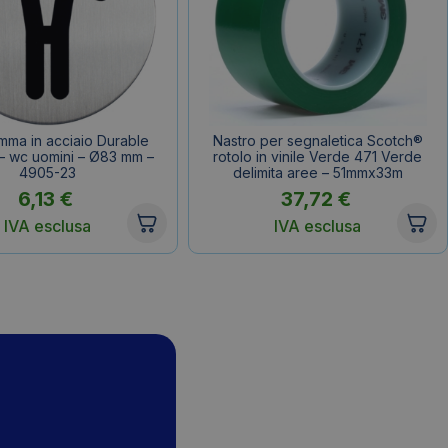
mma in acciaio Durable
Nastro per segnaletica Scotch®
– wc uomini – Ø83 mm –
rotolo in vinile Verde 471 Verde
4905-23
delimita aree – 51mmx33m
6,13
€
37,72
€
IVA esclusa
IVA esclusa