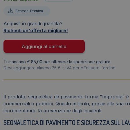
pavimento
Scheda Tecnica
forma
Impronta
Acquisti in grandi quantità?
DURABLE
Richiedi un'offerta migliore!
RAL
1003
Aggiungi al carrello
Giallo
90mm
Ti mancano € 85,00 per ottenere la spedizione gratuita.
x
Devi aggiungere almeno 25 € + IVA per effettuare l'ordine
240
mm
x
0,7
Il prodotto segnaletica da pavimento forma "Impronta" è un
mm
commerciali o pubblici. Questo articolo, grazie alla sua ro
-
incrementando la prevenzione degli incidenti.
172704
quantità
SEGNALETICA DI PAVIMENTO E SICUREZZA SUL LA