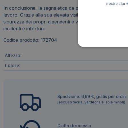
nostro sito 
In conclusione, la segnaletica da pavimento forma "Impron
lavoro. Grazie alla sua elevata visibilità, resistenza e faci
sicurezza dei propri dipendenti e visitatori. Questa soluz
incidenti e infortuni.
Codice prodotto: 172704
Altezza:
Colore:
Spedizione: 6,99 €, gratis per ordini
(escluso Sicilia, Sardegna e isole minori)
Diritto di recesso