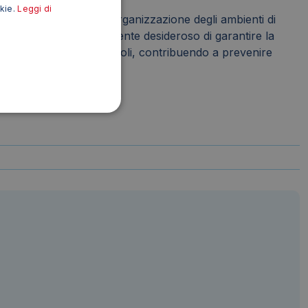
okie.
Leggi di
rare la sicurezza e l'organizzazione degli ambienti di
 per qualsiasi azienda o ente desideroso di garantire la
icolose e segnalare ostacoli, contribuendo a prevenire