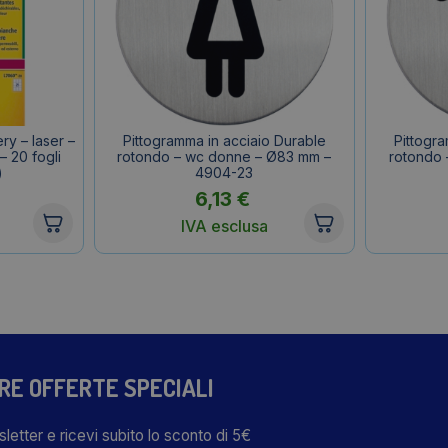
ery – laser –
Pittogramma in acciaio Durable
Pittogra
– 20 fogli
rotondo – wc donne – Ø83 mm –
rotondo 
)
4904-23
6,13
€
IVA esclusa
TRE OFFERTE SPECIALI
wsletter e ricevi subito lo sconto di 5€