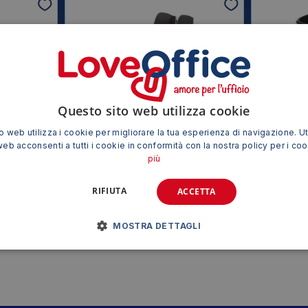
Questo sito web utilizza cookie
 web utilizza i cookie per migliorare la tua esperienza di navigazione. Ut
web acconsenti a tutti i cookie in conformità con la nostra policy per i co
ndenza Isis
Accessori Da Scrivania Mydesk Arda
Bicchiere 
più
2111811
– Portariviste – 7,5×26,6×27,8 cm –
Nero – 7118N
RIFIUTA
ACCETTA
5,01
€
IVA esclusa
MOSTRA DETTAGLI