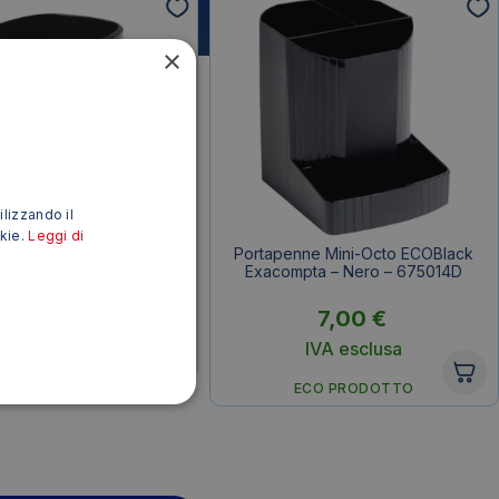
×
ilizzando il
okie.
Leggi di
portapenne Arda – Nero –
Portapenne Mini-Octo ECOBlack
4111N
Exacompta – Nero – 675014D
1,79
€
7,00
€
IVA esclusa
IVA esclusa
ECO PRODOTTO