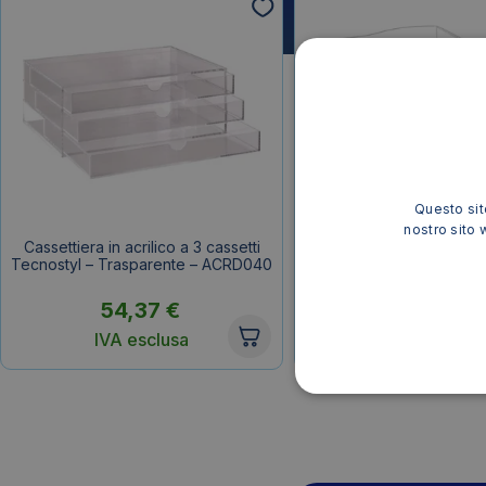
Questo sito
nostro sito 
Cassettiera in acrilico a 3 cassetti
Vaschette Portacorrispo
Tecnostyl – Trasparente – ACRD040
CEP – Trasparente – 
54,37
€
7,63
€
IVA esclusa
IVA esclusa