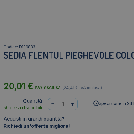
Codice: D139833
SEDIA FLENTUL PIEGHEVOLE COL
20,01
€
IVA esclusa
(
24,41
€
IVA inclusa)
Quantità
Sedia
-
+
Spedizione in 24 
50 pezzi disponibili
Flentul
pieghevole
Acquisti in grandi quantità?
colore
Richiedi un'offerta migliore!
assortito