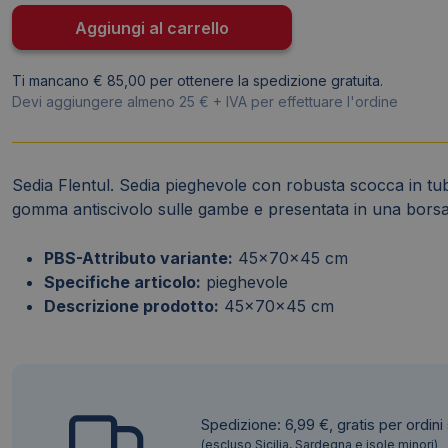
45x70x45
Aggiungi al carrello
cm
-
Ti mancano € 85,00 per ottenere la spedizione gratuita.
5489
Devi aggiungere almeno 25 € + IVA per effettuare l'ordine
quantità
Sedia Flentul. Sedia pieghevole con robusta scocca in tubo
gomma antiscivolo sulle gambe e presentata in una borsa i
PBS-Attributo variante:
45x70x45 cm
Specifiche articolo:
pieghevole
Descrizione prodotto:
45x70x45 cm
Spedizione: 6,99 €, gratis per ordini
(escluso Sicilia, Sardegna e isole minori)