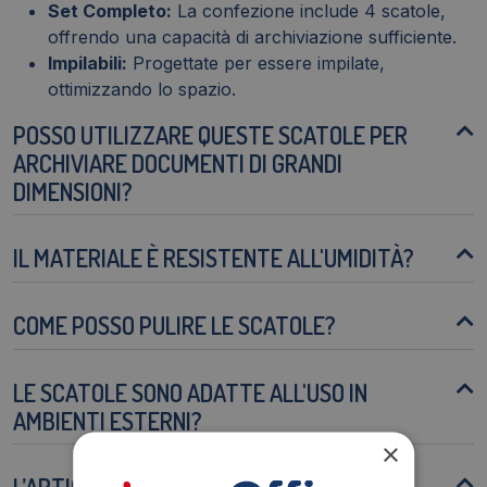
Set Completo:
La confezione include 4 scatole,
offrendo una capacità di archiviazione sufficiente.
Impilabili:
Progettate per essere impilate,
ottimizzando lo spazio.
POSSO UTILIZZARE QUESTE SCATOLE PER
ARCHIVIARE DOCUMENTI DI GRANDI
DIMENSIONI?
IL MATERIALE È RESISTENTE ALL'UMIDITÀ?
COME POSSO PULIRE LE SCATOLE?
LE SCATOLE SONO ADATTE ALL'USO IN
AMBIENTI ESTERNI?
×
L’ARTICOLO È RICICLABILE?