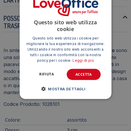
POSSO USARE LE SCATOLE PER
Questo sito web utilizza
TRASPORTARE DOCUMENTI?
cookie
Questo sito web utilizza i cookie per
migliorare la tua esperienza di navigazione.
Utilizzando il nostro sito web acconsenti a
In sintesi, le
Scatole portaprogetti Leonardi Fluo
sono
tutti i cookie in conformità con la nostra
una soluzione pratica, funzionale ed esteticamente
policy per i cookie.
Leggi di più
piacevole per organizzare e archiviare documenti in
modo efficiente. La loro robustezza, versatilità e design
RIFIUTA
ACCETTA
accattivante le rendono ideali per l'uso in ufficio, a casa
o in qualsiasi altro ambiente in cui sia necessario
MOSTRA DETTAGLI
mantenere l'ordine e la chiarezza.
Codice Prodotto: 1028101
Colore:
assortito
Dorso:
3 cm