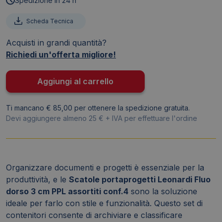
Spedizione in 24 h
In
Ppl
Scheda Tecnica
Fellowes
Acquisti in grandi quantità?
-
Richiedi un'offerta migliore!
Assortito
-
dorso
Aggiungi al carrello
3
cm
Ti mancano € 85,00 per ottenere la spedizione gratuita.
(conf.4)
Devi aggiungere almeno 25 € + IVA per effettuare l'ordine
quantità
Organizzare documenti e progetti è essenziale per la
produttività, e le
Scatole portaprogetti Leonardi Fluo
dorso 3 cm PPL assortiti conf.4
sono la soluzione
ideale per farlo con stile e funzionalità. Questo set di
contenitori consente di archiviare e classificare