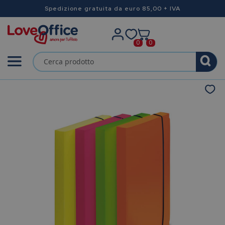
Spedizione gratuita da euro 85,00 + IVA
0
0