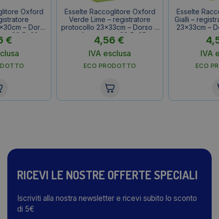
litore Oxford
Esselte Raccoglitore Oxford
Esselte Racc
gistratore
Verde Lime – registratore
Gialli – regist
x30cm – Dorso
protocollo 23x33cm – Dorso 8
23x33cm – Do
erno 29,5x32cm
cm – f.to esterno 29,5x35cm
esterno
6
€
4,56
€
4,
clusa
IVA esclusa
IVA 
ODOTTO
ECO PRODOTTO
ECO P
RICEVI LE NOSTRE OFFERTE SPECIALI
Iscriviti alla nostra newsletter e ricevi subito lo sconto
di 5€