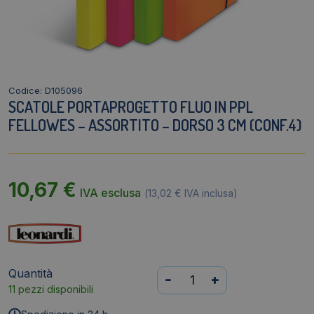
Codice: D105096
SCATOLE PORTAPROGETTO FLUO IN PPL
FELLOWES – ASSORTITO – DORSO 3 CM (CONF.4)
10,67
€
IVA esclusa
(
13,02
€
IVA inclusa)
Quantità
Scatole
-
+
11 pezzi disponibili
Portaprogetto
Fluo