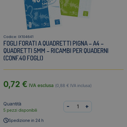
Codice: IX104641
FOGLI FORATI A QUADRETTI PIGNA – A4 –
QUADRETTI 5MM – RICAMBI PER QUADERNI
(CONF.40 FOGLI)
0,72
€
IVA esclusa
(
0,88
€
IVA inclusa)
Quantità
Fogli
-
+
5 pezzi disponibili
forati
a
Spedizione in 24 h
quadretti