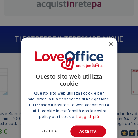
TI POTREBBE INTERESSARE ANCHE
×
Questo sito web utilizza
cookie
Questo sito web utilizza i cookie per
migliorare la tua esperienza di navigazione.
Utilizzando il nostro sito web acconsenti a
tutti i cookie in conformità con la nostra
sive Bianche
Etichette adesive Bianche
Etichette a
policy per i cookie.
Leggi di più
 mm – 100 fogli
Markin – 105×59 mm – 100 fogli
Markin A4 – 2
ette cad. –
da 10 etichette cad. –
fogli da 1 e
1600 etichette)
X210C507 (conf.1000
X210C503 (con
3
€
7,93
€
RIFIUTA
ACCETTA
etichette)