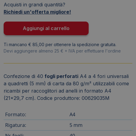
Acquisti in grandi quantità?
Pigna
Richiedi un'offerta migliore!
-
A4
-
Aggiungi al carrello
quadretti
5mm
Ti mancano € 85,00 per ottenere la spedizione gratuita.
-
Devi aggiungere almeno 25 € + IVA per effettuare l'ordine
Ricambi
per
quaderni
Confezione di 40
fogli perforati
A4 a 4 fori universali
(conf.40
a quadretti (5 mm) di carta da 80 g/m² utilizzabili come
fogli)
ricambi per raccoglitori ad anelli in formato A4
quantità
(21x29,7 cm). Codice produttore: 00629035M
Formato:
A4
Rigatura:
5 mm
Nr. fogli:
40