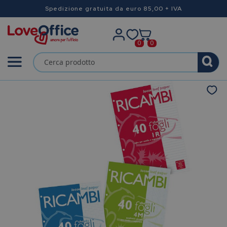
Spedizione gratuita da euro 85,00 + IVA
0
0