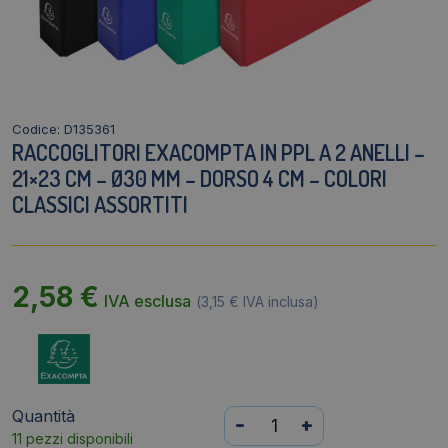
Codice: D135361
RACCOGLITORI EXACOMPTA IN PPL A 2 ANELLI –
21×23 CM – Ø30 MM – DORSO 4 CM – COLORI
CLASSICI ASSORTITI
2,58
€
IVA esclusa
(
3,15
€
IVA inclusa)
Quantità
Raccoglitori
-
+
11 pezzi disponibili
Exacompta