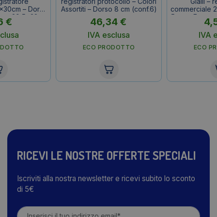
gistratore
registratori protocollo – Colori
Gialli – 
x30cm – Dorso
Assortiti – Dorso 8 cm (conf.6)
commerciale 
erno 29,5x32cm
5 cm – F.to e
6
€
46,34
€
4,
clusa
IVA esclusa
IVA 
ODOTTO
ECO PRODOTTO
ECO P
RICEVI LE NOSTRE OFFERTE SPECIALI
Iscriviti alla nostra newsletter e ricevi subito lo sconto
di 5€