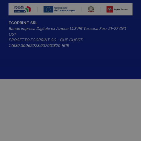
ECOPRINT SRL
Bando Impresa Digitale ex Azione 1.1.3 PR Toscana Fesr 21-27 OP1
OS1
PROGETTO ECOPRINT GO - CUP CUPST:
14630.30062023.037031820_1618