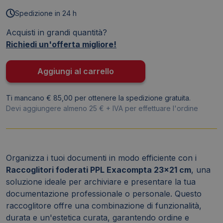
in
Spedizione in 24 h
ppl
Acquisti in grandi quantità?
a
Richiedi un'offerta migliore!
2
anelli
-
Aggiungi al carrello
21x23
cm
Ti mancano € 85,00 per ottenere la spedizione gratuita.
-
Devi aggiungere almeno 25 € + IVA per effettuare l'ordine
Ø30
mm
-
dorso
Organizza i tuoi documenti in modo efficiente con i
4
Raccoglitori foderati PPL Exacompta 23x21 cm
, una
cm
soluzione ideale per archiviare e presentare la tua
-
documentazione professionale o personale. Questo
colori
raccoglitore offre una combinazione di funzionalità,
classici
durata e un'estetica curata, garantendo ordine e