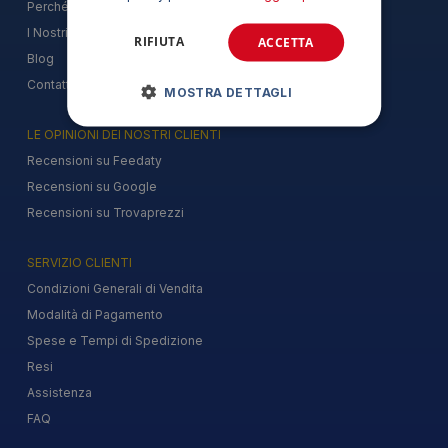
Perché acquistare su LoveOffice
I Nostri Marchi
RIFIUTA
ACCETTA
Blog
Contattaci
MOSTRA DETTAGLI
LE OPINIONI DEI NOSTRI CLIENTI
Recensioni su Feedaty
Recensioni su Google
Recensioni su Trovaprezzi
SERVIZIO CLIENTI
Condizioni Generali di Vendita
Modalità di Pagamento
Spese e Tempi di Spedizione
Resi
Assistenza
FAQ