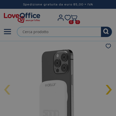
Spedizione gratuita da euro 85,00 + IVA
0
0
‹
›