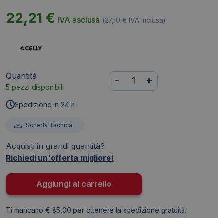
22,21
€
IVA esclusa
(
27,10
€
IVA inclusa)
Quantità
Powerbank
-
+
5 pezzi disponibili
magnetico
Celly
Spedizione in 24 h
MagSafe
5.000
Scheda Tecnica
mAh
Acquisti in grandi quantità?
10W
Richiedi un'offerta migliore!
1x
USB-
C
Aggiungi al carrello
-
bianco
Ti mancano € 85,00 per ottenere la spedizione gratuita.
MAGPB5000PROWH