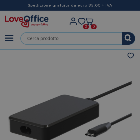
Spedizione gratuita da euro 85,00 + IVA
0
0