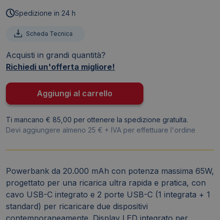
display
Spedizione in 24 h
Nilox
Tech
Scheda Tecnica
20.000
Acquisti in grandi quantità?
mAh
Richiedi un'offerta migliore!
65W
1x
USB-
Aggiungi al carrello
C
+
Ti mancano € 85,00 per ottenere la spedizione gratuita.
1x
Devi aggiungere almeno 25 € + IVA per effettuare l'ordine
USB-
C
integrato
Powerbank da 20.000 mAh con potenza massima 65W,
nero
progettato per una ricarica ultra rapida e pratica, con
-
cavo USB-C integrato e 2 porte USB-C (1 integrata + 1
NXPW65WPRO
standard) per ricaricare due dispositivi
quantità
contemporaneamente. Display LED integrato per