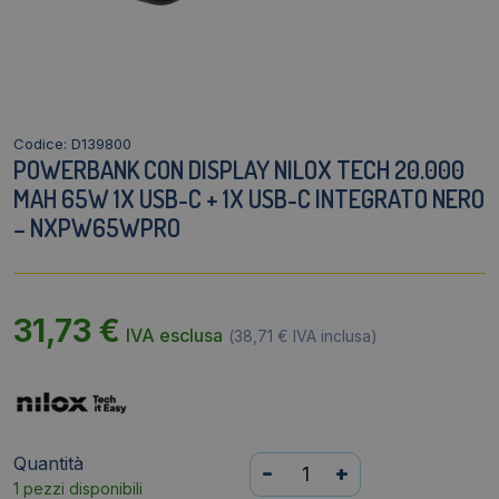
Codice: D139800
POWERBANK CON DISPLAY NILOX TECH 20.000
MAH 65W 1X USB-C + 1X USB-C INTEGRATO NERO
– NXPW65WPRO
31,73
€
IVA esclusa
(
38,71
€
IVA inclusa)
Quantità
Powerbank
-
+
1 pezzi disponibili
con