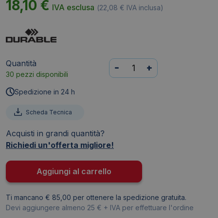
18,10
€
IVA esclusa
(
22,08
€
IVA inclusa)
Quantità
Portanome
-
+
30 pezzi disponibili
da
tavolo
Spedizione in 24 h
Desk
Presenter
Scheda Tecnica
De
Acquisti in grandi quantità?
Luxe
Richiedi un'offerta migliore!
Durable
-
6,1x21
Aggiungi al carrello
cm
-
Ti mancano € 85,00 per ottenere la spedizione gratuita.
8202-
Devi aggiungere almeno 25 € + IVA per effettuare l'ordine
19