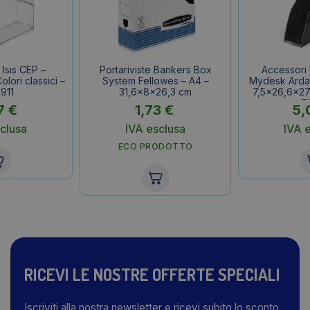
 Isis CEP –
Portariviste Bankers Box
Accessori 
lori classici –
System Fellowes – A4 –
Mydesk Arda –
911
31,6x8x26,3 cm
7,5×26,6×27
7
7
€
1,73
€
5,
clusa
IVA esclusa
IVA 
ECO PRODOTTO
RICEVI LE NOSTRE OFFERTE SPECIALI
Iscriviti alla nostra newsletter e ricevi subito lo sconto