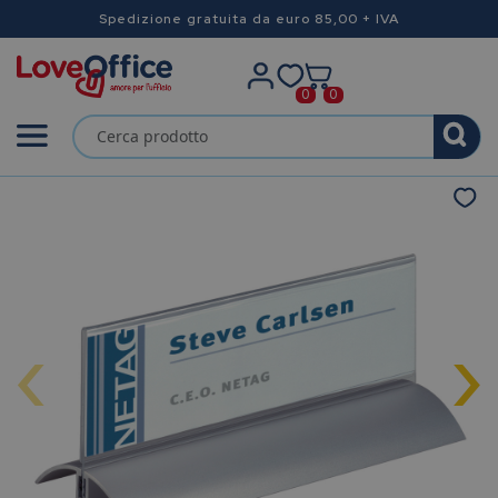
Spedizione gratuita da euro 85,00 + IVA
0
0
‹
›