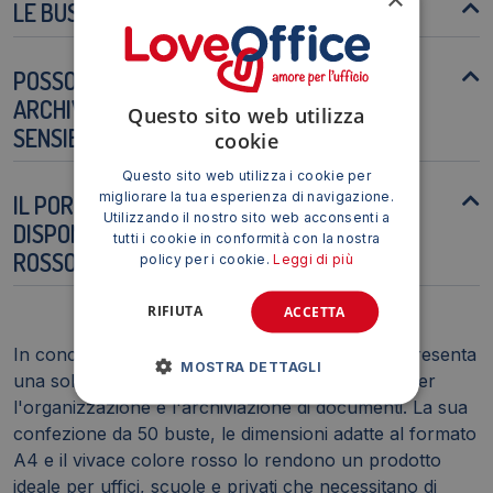
LE BUSTE SONO RICICLABILI?
POSSO UTILIZZARE QUESTE BUSTE PER
ARCHIVIARE DOCUMENTI IMPORTANTI E
Questo sito web utilizza
SENSIBILI?
cookie
Questo sito web utilizza i cookie per
migliorare la tua esperienza di navigazione.
IL PORTALISTINI SEI ROTA ASSO È
Utilizzando il nostro sito web acconsenti a
DISPONIBILE IN ALTRI COLORI OLTRE AL
tutti i cookie in conformità con la nostra
ROSSO?
policy per i cookie.
Leggi di più
RIFIUTA
ACCETTA
In conclusione, il Portalistini Sei Rota Asso rappresenta
MOSTRA DETTAGLI
una soluzione pratica, efficiente ed economica per
l'organizzazione e l'archiviazione di documenti. La sua
confezione da 50 buste, le dimensioni adatte al formato
A4 e il vivace colore rosso lo rendono un prodotto
ideale per uffici, scuole e privati che necessitano di