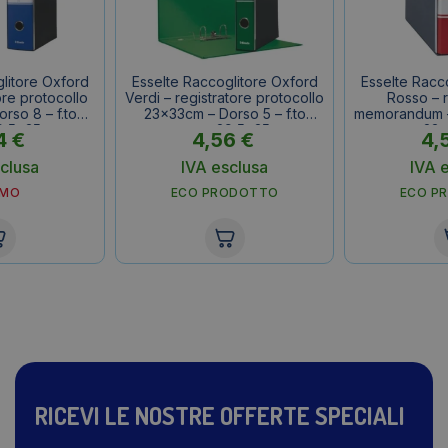
litore Oxford
Esselte Raccoglitore Oxford
Esselte Racc
ore protocollo
Verdi – registratore protocollo
Rosso – r
rso 8 – f.to
23x33cm – Dorso 5 – f.to
memorandum – 
9,5x35cm
esterno 29,5x35cm
23×
4
€
4,56
€
4,
clusa
IVA esclusa
IVA 
OMO
ECO PRODOTTO
ECO P
RICEVI LE NOSTRE OFFERTE SPECIALI