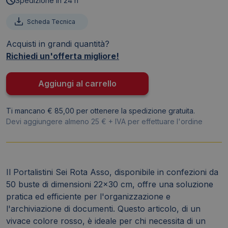
Spedizione in 24 h
buste
-
Scheda Tecnica
Sei
Acquisti in grandi quantità?
Rota
Richiedi un'offerta migliore!
Asso
-
22x30
Aggiungi al carrello
cm
-
Ti mancano € 85,00 per ottenere la spedizione gratuita.
Rosso
Devi aggiungere almeno 25 € + IVA per effettuare l'ordine
57215012
quantità
Il Portalistini Sei Rota Asso, disponibile in confezioni da
50 buste di dimensioni 22x30 cm, offre una soluzione
pratica ed efficiente per l'organizzazione e
l'archiviazione di documenti. Questo articolo, di un
vivace colore rosso, è ideale per chi necessita di un