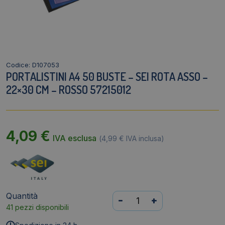
Codice: D107053
PORTALISTINI A4 50 BUSTE – SEI ROTA ASSO –
22×30 CM – ROSSO 57215012
4,09
€
IVA esclusa
(
4,99
€
IVA inclusa)
Quantità
Portalistini
-
+
41 pezzi disponibili
A4
50