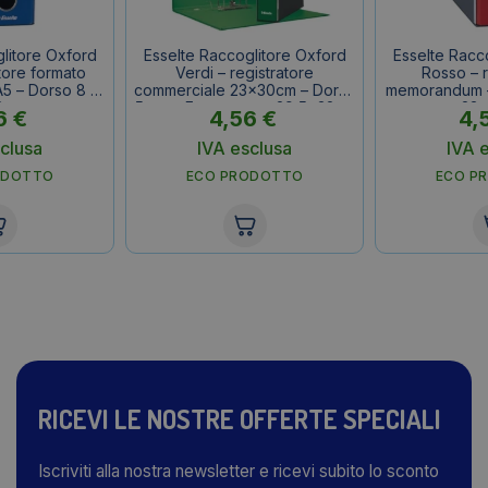
litore Oxford
Esselte Raccoglitore Oxford
Esselte Racc
atore formato
Verdi – registratore
Rosso – r
 – Dorso 8 –
commerciale 23x30cm – Dorso
memorandum – 
8 cm
5 cm – F.to esterno 29,5x32cm
23×
6
€
4,56
€
4,
clusa
IVA esclusa
IVA 
ODOTTO
ECO PRODOTTO
ECO P
RICEVI LE NOSTRE OFFERTE SPECIALI
Iscriviti alla nostra newsletter e ricevi subito lo sconto