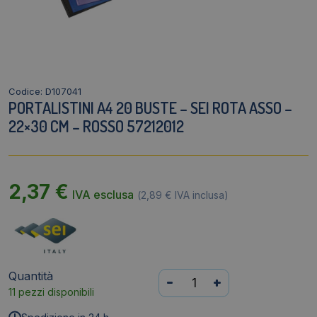
Codice: D107041
PORTALISTINI A4 20 BUSTE – SEI ROTA ASSO –
22×30 CM – ROSSO 57212012
2,37
€
IVA esclusa
(
2,89
€
IVA inclusa)
Quantità
Portalistini
-
+
11 pezzi disponibili
A4
20