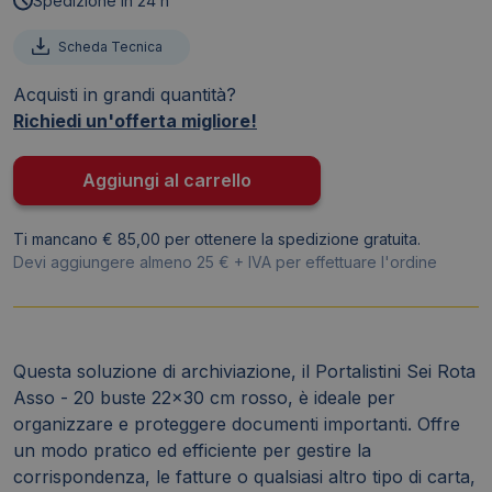
Spedizione in 24 h
buste
-
Scheda Tecnica
Sei
Acquisti in grandi quantità?
Rota
Richiedi un'offerta migliore!
Asso
-
22x30
Aggiungi al carrello
cm
-
Ti mancano € 85,00 per ottenere la spedizione gratuita.
Rosso
Devi aggiungere almeno 25 € + IVA per effettuare l'ordine
57212012
quantità
Questa soluzione di archiviazione, il Portalistini Sei Rota
Asso - 20 buste 22x30 cm rosso, è ideale per
organizzare e proteggere documenti importanti. Offre
un modo pratico ed efficiente per gestire la
corrispondenza, le fatture o qualsiasi altro tipo di carta,