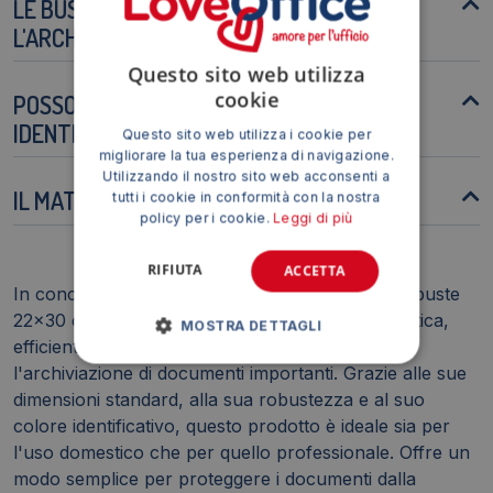
LE BUSTE SONO ADATTE PER
L'ARCHIVIAZIONE A LUNGO TERMINE?
Questo sito web utilizza
cookie
POSSO SCRIVERE SULLE BUSTE PER
IDENTIFICARNE IL CONTENUTO?
Questo sito web utilizza i cookie per
migliorare la tua esperienza di navigazione.
Utilizzando il nostro sito web acconsenti a
IL MATERIALE È RICICLABILE?
tutti i cookie in conformità con la nostra
policy per i cookie.
Leggi di più
RIFIUTA
ACCETTA
In conclusione, il Portalistini Sei Rota Asso - 20 buste
22x30 cm rosso rappresenta una soluzione pratica,
MOSTRA DETTAGLI
efficiente e duratura per l'organizzazione e
l'archiviazione di documenti importanti. Grazie alle sue
dimensioni standard, alla sua robustezza e al suo
colore identificativo, questo prodotto è ideale sia per
l'uso domestico che per quello professionale. Offre un
modo semplice per proteggere i documenti dalla