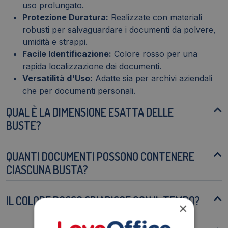
uso prolungato.
Protezione Duratura:
Realizzate con materiali
robusti per salvaguardare i documenti da polvere,
umidità e strappi.
Facile Identificazione:
Colore rosso per una
rapida localizzazione dei documenti.
Versatilità d'Uso:
Adatte sia per archivi aziendali
che per documenti personali.
QUAL È LA DIMENSIONE ESATTA DELLE
BUSTE?
QUANTI DOCUMENTI POSSONO CONTENERE
CIASCUNA BUSTA?
IL COLORE ROSSO SBIADISCE CON IL TEMPO?
×