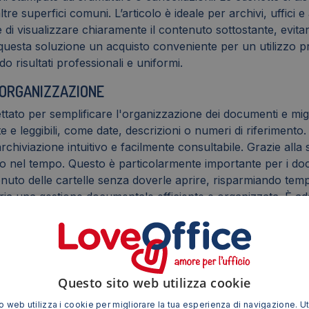
tre superfici comuni. L’articolo è ideale per archivi, uffici
e di visualizzare chiaramente il contenuto sottostante, evit
uesta soluzione un acquisto conveniente per un utilizzo prol
o risultati professionali e uniformi.
L'ORGANIZZAZIONE
tato per semplificare l'organizzazione dei documenti e migli
 leggibili, come date, descrizioni o numeri di riferimento. L’
rchiviazione intuitivo e facilmente consultabile. Grazie alla 
evino nel tempo. Questo è particolarmente importante per i do
nuto delle cartelle senza doverle aprire, risparmiando tempo 
aria una gestione documentale efficiente e organizzata. È ad
sparente di alta qualità per una maggiore durata e leggibilità
verse superfici, evitando che gli adesivi si stacchino.
ramente il contenuto sottostante senza coprirlo.
formazioni dettagliate e leggibili.
Questo sito web utilizza cookie
o un ottimo rapporto qualità-prezzo.
 web utilizza i cookie per migliorare la tua esperienza di navigazione. Ut