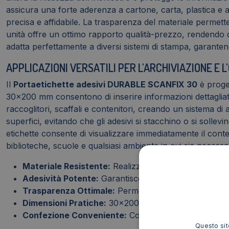
assicura una forte aderenza a cartone, carta, plastica e al
precisa e affidabile. La trasparenza del materiale permett
unità offre un ottimo rapporto qualità-prezzo, rendendo q
adatta perfettamente a diversi sistemi di stampa, garantend
APPLICAZIONI VERSATILI PER L'ARCHIVIAZIONE E 
Il
Portaetichette adesivi DURABLE SCANFIX 30
è proget
30x200 mm consentono di inserire informazioni dettagliate e
raccoglitori, scaffali e contenitori, creando un sistema di a
superfici, evitando che gli adesivi si stacchino o si soll
etichette consente di visualizzare immediatamente il conte
biblioteche, scuole e qualsiasi ambiente in cui sia necess
Materiale Resistente:
Realizzato in polipropilene tra
Adesività Potente:
Garantisce una forte aderenza a di
Trasparenza Ottimale:
Permette di visualizzare chia
Dimensioni Pratiche:
30x200 mm, ideali per inserire in
Confezione Conveniente:
Contiene 5 unità, offrend
Questo sito