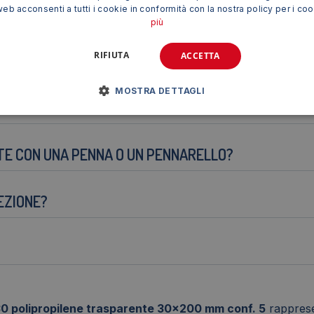
web acconsenti a tutti i cookie in conformità con la nostra policy per i co
RSE STAMPANTI?
più
RIFIUTA
ACCETTA
MOSTRA DETTAGLI
GLI AGENTI ATMOSFERICI?
TE CON UNA PENNA O UN PENNARELLO?
EZIONE?
0 polipropilene trasparente 30x200 mm conf. 5
rapprese