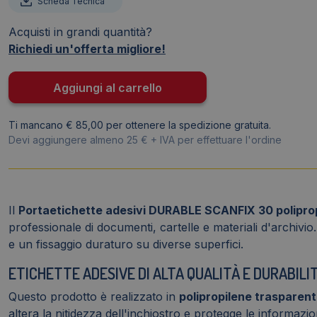
Scheda Tecnica
SCANFIX
30
Acquisti in grandi quantità?
polipropilene
Richiedi un'offerta migliore!
Trasparente
3x20
Aggiungi al carrello
cm
-
Ti mancano € 85,00 per ottenere la spedizione gratuita.
Inserto
Devi aggiungere almeno 25 € + IVA per effettuare l'ordine
in
cartoncino
incluso
(conf.5)
Il
Portaetichette adesivi DURABLE SCANFIX 30 polipro
quantità
professionale di documenti, cartelle e materiali d'archivio
e un fissaggio duraturo su diverse superfici.
ETICHETTE ADESIVE DI ALTA QUALITÀ E DURABILI
Questo prodotto è realizzato in
polipropilene trasparen
altera la nitidezza dell'inchiostro e protegge le informaz