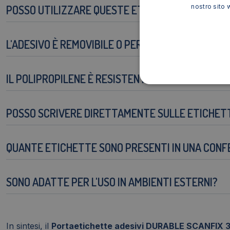
nostro sito 
POSSO UTILIZZARE QUESTE ETICHETTE CON DIVE
L'ADESIVO È REMOVIBILE O PERMANENTE?
IL POLIPROPILENE È RESISTENTE ALL'UMIDITÀ E A
POSSO SCRIVERE DIRETTAMENTE SULLE ETICHET
QUANTE ETICHETTE SONO PRESENTI IN UNA CONF
SONO ADATTE PER L'USO IN AMBIENTI ESTERNI?
In sintesi, il
Portaetichette adesivi DURABLE SCANFIX 3