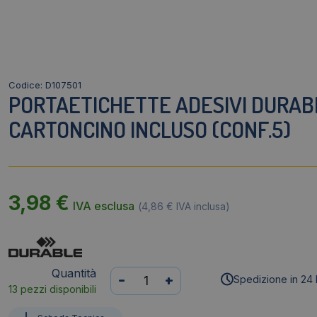
Codice: D107501
PORTAETICHETTE ADESIVI DURABL
CARTONCINO INCLUSO (CONF.5)
3,98
€
IVA esclusa
(
4,86
€
IVA inclusa)
Quantità
Portaetichette
-
+
Spedizione in 24 
13 pezzi disponibili
adesivi
DURABLE