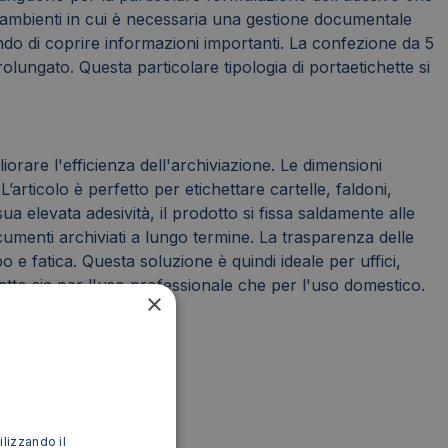
 e ambienti in cui è necessaria una gestione documentale
ando di coprire informazioni importanti. La confezione da 5
ungato. Questa particolare tipologia di portaetichette si
orare l'efficienza dell'archiviazione. Le dimensioni
articolo è perfetto per etichettare cartelle, faldoni,
sua elevata adesività, il prodotto si fissa saldamente alle
cumenti archiviati a lungo termine. La trasparenza delle
e fatica. Questa soluzione è quindi ideale per uffici,
atto sia per l'uso professionale che per l'uso domestico.
×
.
ilizzando il