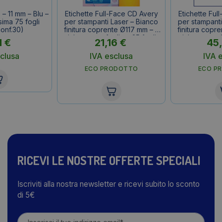
 – 11 mm – Blu –
Etichette Full-Face CD Avery
Etichette Ful
ima 75 fogli
per stampanti Laser – Bianco
per stampanti
conf.30)
finitura coprente Ø117 mm – 2
finitura copr
etichette per foglio – 25 fogli –
etichette per f
1
€
21,16
€
45
L7676-25 (conf.50 etichette)
– L7676-1
etic
clusa
IVA esclusa
IVA 
ECO PRODOTTO
ECO P
RICEVI LE NOSTRE OFFERTE SPECIALI
Iscriviti alla nostra newsletter e ricevi subito lo sconto
di 5€