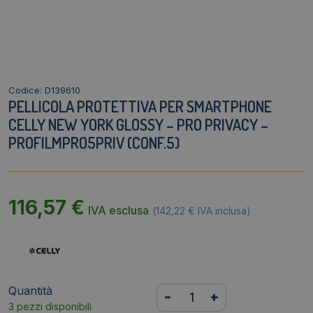
Codice: D139610
PELLICOLA PROTETTIVA PER SMARTPHONE
CELLY NEW YORK GLOSSY – PRO PRIVACY –
PROFILMPRO5PRIV (CONF.5)
116,57
€
IVA esclusa
(
142,22
€
IVA inclusa)
Quantità
Pellicola
-
+
3 pezzi disponibili
protettiva