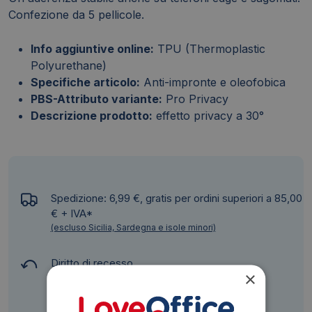
Confezione da 5 pellicole.
Info aggiuntive online:
TPU (Thermoplastic
Polyurethane)
Specifiche articolo:
Anti-impronte e oleofobica
PBS-Attributo variante:
Pro Privacy
Descrizione prodotto:
effetto privacy a 30°
Spedizione: 6,99 €, gratis per ordini superiori a 85,00
€ + IVA*
(escluso Sicilia, Sardegna e isole minori)
Diritto di recesso
×