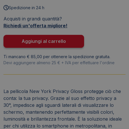
per
Spedizione in 24 h
Smartphone
Acquisti in grandi quantità?
Celly
Richiedi un'offerta migliore!
New
York
Glossy
Aggiungi al carrello
-
Pro
Ti mancano € 85,00 per ottenere la spedizione gratuita.
Privacy
Devi aggiungere almeno 25 € + IVA per effettuare l'ordine
-
PROFILMPRO5PRIV
(conf.5)
quantità
La pellicola New York Privacy Gloss protegge ciò che
conta: la tua privacy. Grazie al suo effetto privacy a
30°, impedisce agli sguardi laterali di visualizzare lo
schermo, mantenendo perfettamente visibili colori,
luminosità e brillantezza frontale. È la soluzione ideale
per chi utilizza lo smartphone in metropolitana, in