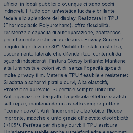
ufficio, in locali pubblici o ovunque ci siano occhi
indiscreti. Il tutto con un'estetica lucida e brillante,
fedele allo splendore del display. Realizzata in TPU
(Thermoplastic Polyurethane), offre flessibilità,
resistenza e capacità di autoriparazione, adattandosi
perfettamente anche ai bordi curvi. Privacy Screen ?
angolo di protezione 30°: Visibilità frontale cristallina,
oscuramento laterale che difende i tuoi contenuti da
sguardi indesiderati. Finitura Glossy brillante: Mantiene
alta luminosità e colori vividi, senza l'opacità tipica di
molte privacy film. Materiale TPU flessibile e resistente:
Si adatta a schermi piatti e curvi; Alta elasticità;
Protezione durevole; Superficie sempre uniforme.
Autoriparazione dei graffi: La pellicola effettua scratch
self repair, mantenendo un aspetto sempre pulito e
''come nuovo''. Anti-fingerprint e oleofobica: Riduce
impronte, macchie e unto grazie all'elevata oleofobicità
(>105°). Perfetta per display curvi: Il TPU assicura
Un'aderenza stabile anche su telefoni edge e sagomati.