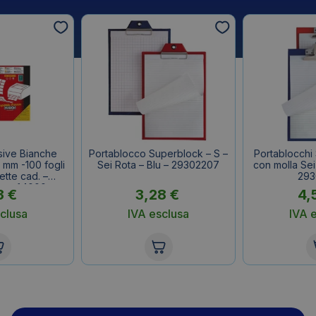
sive Bianche
Portablocco Superblock – S –
Portablocchi
 mm -100 fogli
Sei Rota – Blu – 29302207
con molla Sei
ette cad. –
293
conf.4000
3
€
3,28
€
4,
ette)
clusa
IVA esclusa
IVA 