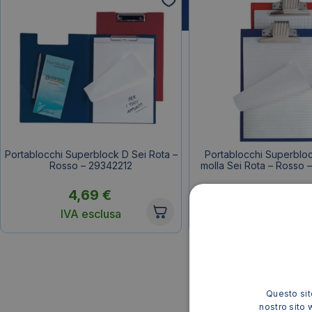
Portablocchi Superblock D Sei Rota –
Portablocchi Superblo
Rosso – 29342212
molla Sei Rota – Rosso 
4,69
€
4,57
€
IVA esclusa
IVA esclusa
Questo sito
nostro sito 