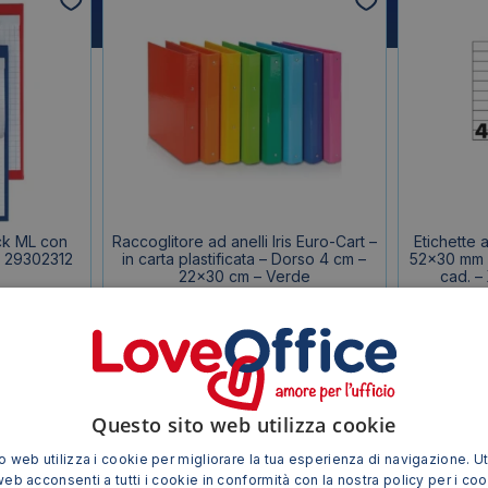
ck ML con
Raccoglitore ad anelli Iris Euro-Cart –
Etichette 
– 29302312
in carta plastificata – Dorso 4 cm –
52×30 mm -
22×30 cm – Verde
cad. –
2,30
€
IVA esclusa
Questo sito web utilizza cookie
 web utilizza i cookie per migliorare la tua esperienza di navigazione. Ut
web acconsenti a tutti i cookie in conformità con la nostra policy per i co