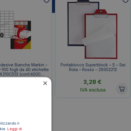
adesive Bianche Markin –
Portablocco Superblock – S – Sei
100 fogli da 40 etichette
Rota – Rosso – 29302212
 X210C513 (conf.4000
etichette)
×
7,93
€
3,28
€
IVA esclusa
IVA esclusa
ilizzando il
okie.
Leggi di