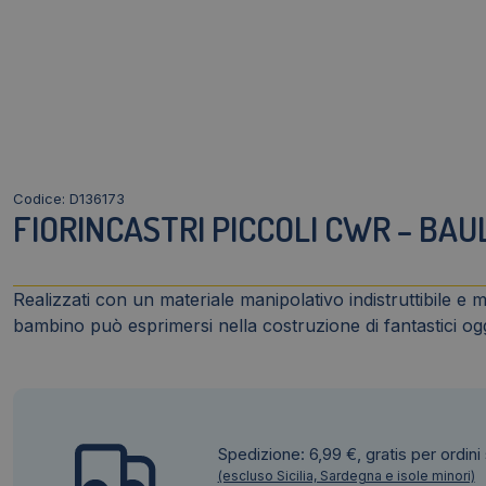
Codice: D136173
FIORINCASTRI PICCOLI CWR – BAU
Realizzati con un materiale manipolativo indistruttibile e 
bambino può esprimersi nella costruzione di fantastici ogge
Spedizione: 6,99 €, gratis per ordini
(escluso Sicilia, Sardegna e isole minori)