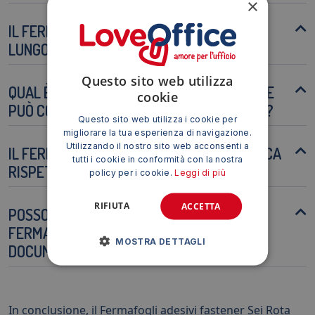
×
IL FERMAFOGLI È ADATTO PER ARCHIVI A
LUNGO TERMINE?
Questo sito web utilizza
QUAL È LA CAPACITÀ MASSIMA DI FOGLI CHE
cookie
PUÒ CONTENERE UN SINGOLO FERMAFOGLI?
Questo sito web utilizza i cookie per
migliorare la tua esperienza di navigazione.
Utilizzando il nostro sito web acconsenti a
IL FERMAFOGLI È UNA SOLUZIONE ECOLOGICA
tutti i cookie in conformità con la nostra
RISPETTO ALLE GRAFFETTE?
policy per i cookie.
Leggi di più
RIFIUTA
ACCETTA
POSSO SCRIVERE O ETICHETTARE IL
FERMAFOGLI PER IDENTIFICARE I
MOSTRA DETTAGLI
DOCUMENTI?
In conclusione, il Fermafogli adesivi fastener Sei Rota