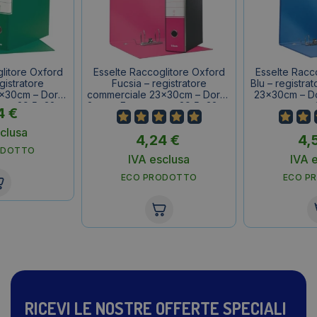
litore Oxford
Esselte Raccoglitore Oxford
Esselte Racc
gistratore
Fucsia – registratore
Blu – registra
x30cm – Dorso
commerciale 23x30cm – Dorso
23x30cm – Do
erno 29,5x32cm
8 cm – F.to esterno 29,5x32cm
esterno
4
€
clusa
4,24
€
4,
ODOTTO
IVA esclusa
IVA 
ECO PRODOTTO
ECO P
RICEVI LE NOSTRE OFFERTE SPECIALI