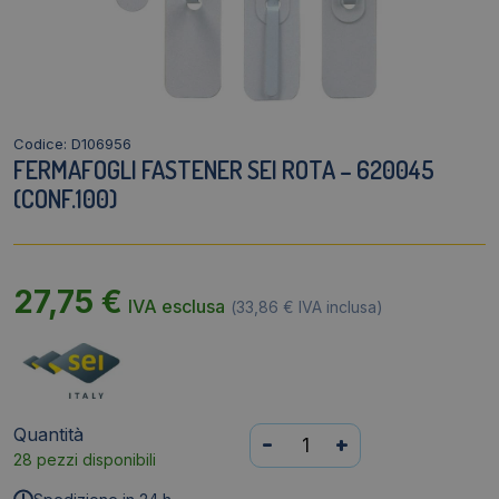
Codice: D106956
FERMAFOGLI FASTENER SEI ROTA – 620045
(CONF.100)
27,75
€
IVA esclusa
(
33,86
€
IVA inclusa)
Quantità
Fermafogli
-
+
28 pezzi disponibili
Fastener
Sei