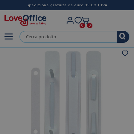
Spedizione gratuita da euro 85,00 + IVA
0
0