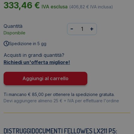
333,46
€
IVA esclusa
(
406,82
€
IVA inclusa)
Quantità
Distruggidocumenti
-
+
Disponibile
P5
uso
Spedizione in 5 gg
moderato
Acquisti in grandi quantità?
Fellowes
Richiedi un'offerta migliore!
LX211
Bianco
-
Aggiungi al carrello
2x12
mm
Ti mancano € 85,00 per ottenere la spedizione gratuita.
-
Devi aggiungere almeno 25 € + IVA per effettuare l'ordine
23
litri
quantità
DISTRUGGIDOCUMENTI FELLOWES LX211 P5: