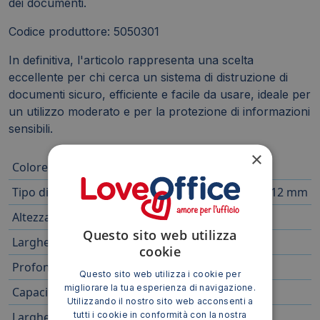
dei documenti.
Codice produttore: 5050301
In definitiva, l'articolo rappresenta una scelta
eccellente per chi cerca un sistema di distruzione di
documenti sicuro, efficiente e facile da usare, ideale per
un utilizzo moderato e per la protezione di informazioni
sensibili.
×
Colore:
bianco
Tipo di taglio:
micro frammenti 2x12 mm
Altezza (mm):
533,0
Questo sito web utilizza
Larghezza (mm):
362,0
cookie
Profondità (mm):
296,0
Questo sito web utilizza i cookie per
migliorare la tua esperienza di navigazione.
Capacità cestino (l):
23,0
Utilizzando il nostro sito web acconsenti a
tutti i cookie in conformità con la nostra
Larghezza del frammento