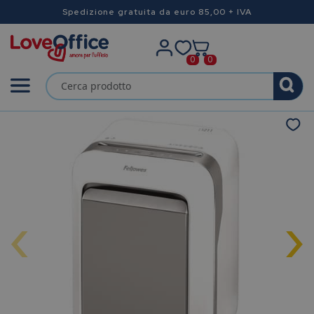
Spedizione gratuita da euro 85,00 + IVA
0
0
‹
›