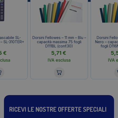
tascabile SL-
Dorsini Fellowes – 11 mm – Blu –
Dorsini Fell
 – SL-310TER+
capacità massima 75 fogli
Nero – capac
D111BL (conf.30)
fogli D116
5
€
5,71
€
5,
clusa
IVA esclusa
IVA 
RICEVI LE NOSTRE OFFERTE SPECIALI