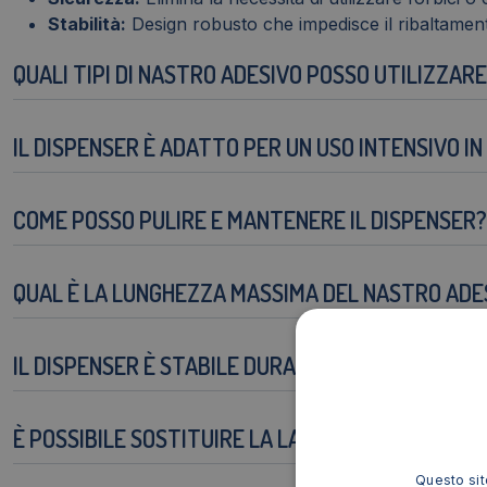
Stabilità:
Design robusto che impedisce il ribaltament
QUALI TIPI DI NASTRO ADESIVO POSSO UTILIZZAR
IL DISPENSER È ADATTO PER UN USO INTENSIVO I
COME POSSO PULIRE E MANTENERE IL DISPENSER?
QUAL È LA LUNGHEZZA MASSIMA DEL NASTRO ADE
IL DISPENSER È STABILE DURANTE L'UTILIZZO?
È POSSIBILE SOSTITUIRE LA LAMA DEL DISPENSER 
Questo sito