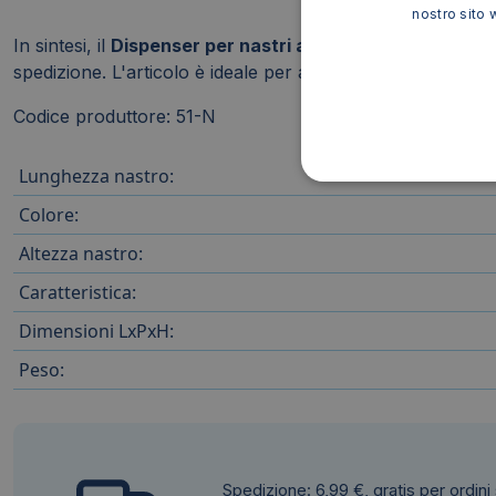
nostro sito 
In sintesi, il
Dispenser per nastri adesivi Lebez 33/66 m
spedizione. L'articolo è ideale per aziende, uffici e privati
Codice produttore: 51-N
Lunghezza nastro:
Colore:
Altezza nastro:
Caratteristica:
Dimensioni LxPxH:
Peso:
Spedizione: 6,99 €, gratis per ordini