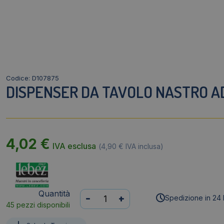
Codice: D107875
DISPENSER DA TAVOLO NASTRO AD
4,02
€
IVA esclusa
(
4,90
€
IVA inclusa)
Quantità
Dispenser
-
+
Spedizione in 24 
45 pezzi disponibili
da
tavolo