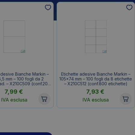
adesive Bianche Markin –
Etichette adesive Bianche Markin –
,5 mm – 100 fogli da 2
105×74 mm – 100 fogli da 8 etichette
cad. – X210C509 (conf.200
– X210C512 (conf.800 etichette)
etichette)
7,99
€
7,93
€
IVA esclusa
IVA esclusa