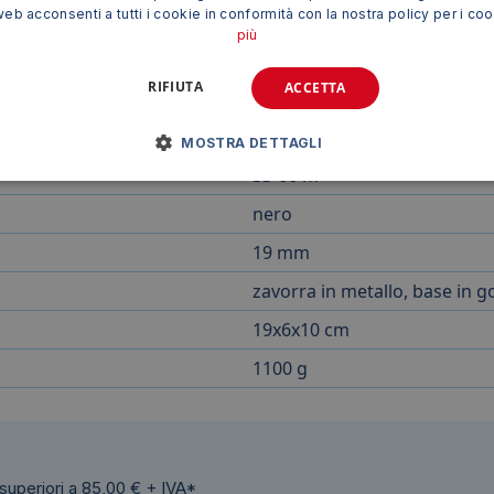
web acconsenti a tutti i cookie in conformità con la nostra policy per i co
più
t. nero 51-N
rappresenta una soluzione pratica, efficiente e
 che desiderano ottimizzare i propri processi di lavoro e ridu
RIFIUTA
ACCETTA
MOSTRA DETTAGLI
33-66 m
nero
19 mm
zavorra in metallo, base in
19x6x10 cm
1100 g
 superiori a 85,00 € + IVA*