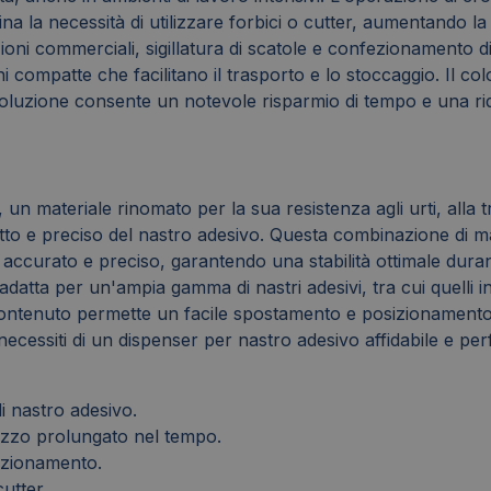
ina la necessità di utilizzare forbici o cutter, aumentando la
zioni commerciali, sigillatura di scatole e confezionamento di 
ni compatte che facilitano il trasporto e lo stoccaggio. Il c
a soluzione consente un notevole risparmio di tempo e una ri
, un materiale rinomato per la sua resistenza agli urti, alla t
tto e preciso del nastro adesivo. Questa combinazione di mat
curato e preciso, garantendo una stabilità ottimale durante
datta per un'ampia gamma di nastri adesivi, tra cui quelli in 
 contenuto permette un facile spostamento e posizionamento 
necessiti di un dispenser per nastro adesivo affidabile e p
i nastro adesivo.
ilizzo prolungato nel tempo.
ezionamento.
cutter.