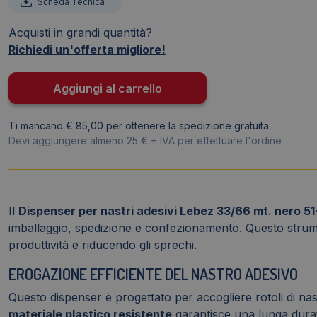
Scheda Tecnica
nastro
adesivo
Acquisti in grandi quantità?
Lebez
Richiedi un'offerta migliore!
33/66
m
Aggiungi al carrello
-
Nero
Ti mancano € 85,00 per ottenere la spedizione gratuita.
-
Devi aggiungere almeno 25 € + IVA per effettuare l'ordine
51-
N
quantità
Il
Dispenser per nastri adesivi Lebez 33/66 mt. nero 51
imballaggio, spedizione e confezionamento. Questo strumen
produttività e riducendo gli sprechi.
EROGAZIONE EFFICIENTE DEL NASTRO ADESIVO
Questo dispenser è progettato per accogliere rotoli di nast
materiale plastico resistente
garantisce una lunga durata