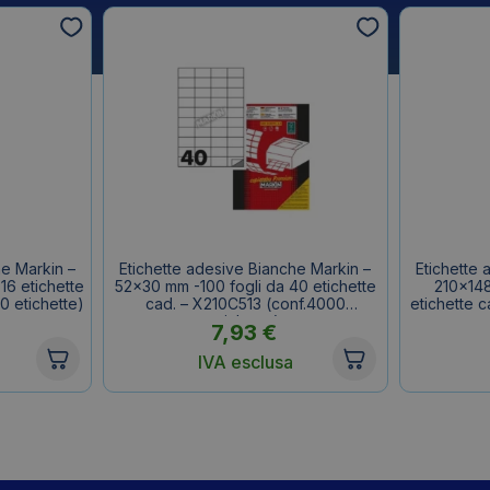
he Markin –
Etichette adesive Bianche Markin –
Etichette 
16 etichette
52×30 mm -100 fogli da 40 etichette
210×148
0 etichette)
cad. – X210C513 (conf.4000
etichette 
etichette)
7,93
€
IVA esclusa