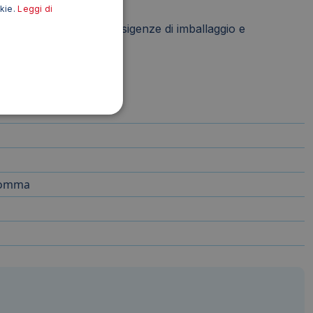
okie.
Leggi di
 duratura per tutte le esigenze di imballaggio e
rre gli sprechi.
 gomma