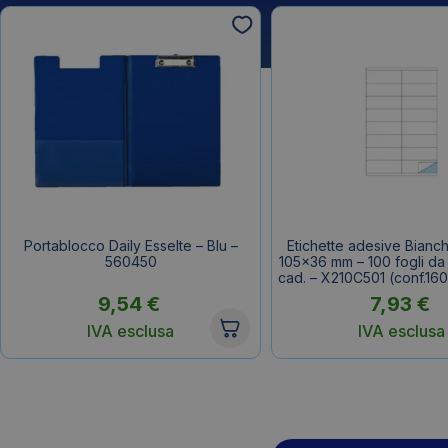
Portablocco Daily Esselte – Blu –
Etichette adesive Bianc
560450
105×36 mm – 100 fogli da 
cad. – X210C501 (conf.160
9,54
€
7,93
€
IVA esclusa
IVA esclusa