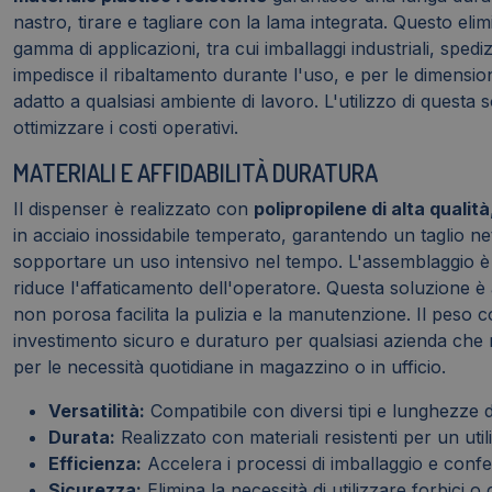
nastro, tirare e tagliare con la lama integrata. Questo elim
gamma di applicazioni, tra cui imballaggi industriali, spedi
impedisce il ribaltamento durante l'uso, e per le dimensio
adatto a qualsiasi ambiente di lavoro. L'utilizzo di quest
ottimizzare i costi operativi.
MATERIALI E AFFIDABILITÀ DURATURA
Il dispenser è realizzato con
polipropilene di alta qualità
in acciaio inossidabile temperato, garantendo un taglio ne
sopportare un uso intensivo nel tempo. L'assemblaggio è ac
riduce l'affaticamento dell'operatore. Questa soluzione è a
non porosa facilita la pulizia e la manutenzione. Il peso
investimento sicuro e duraturo per qualsiasi azienda che 
per le necessità quotidiane in magazzino o in ufficio.
Versatilità:
Compatibile con diversi tipi e lunghezze d
Durata:
Realizzato con materiali resistenti per un ut
Efficienza:
Accelera i processi di imballaggio e conf
Sicurezza:
Elimina la necessità di utilizzare forbici o 