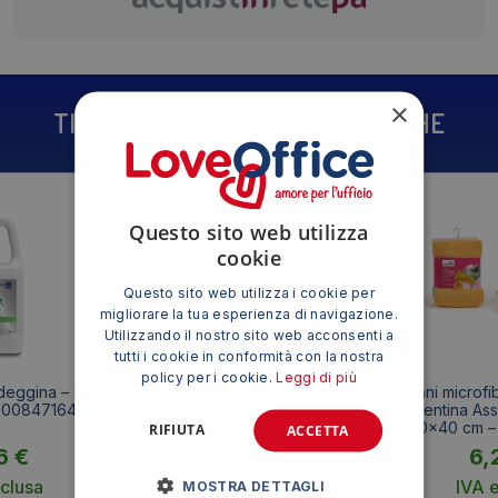
×
TI POTREBBE INTERESSARE ANCHE
Questo sito web utilizza
cookie
Questo sito web utilizza i cookie per
migliorare la tua esperienza di navigazione.
Utilizzando il nostro sito web acconsenti a
tutti i cookie in conformità con la nostra
policy per i cookie.
Leggi di più
eggina – 2 litri
Scopa per interni ed esterni
Panni microfib
100847164
Flat Perfetto – 32x4x17 cm –
Piacentina Asso
Attacco a vite italiana
40×40 cm – 
RIFIUTA
ACCETTA
6
€
4,03
€
6,
clusa
IVA esclusa
IVA 
MOSTRA DETTAGLI