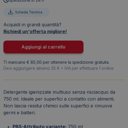
Spedizione in 24 h
Amuchina
senza
Scheda Tecnica
risciacquo
Acquisti in grandi quantità?
750
Richiedi un'offerta migliore!
ml
419861
quantità
Aggiungi al carrello
Ti mancano € 85,00 per ottenere la spedizione gratuita.
Devi aggiungere almeno 25 € + IVA per effettuare l'ordine
Detergente igienizzate multiuso senza risciacquo da
750 ml. Ideale per superfici a contatto con alimenti.
Non lascia residui chimici sulle superfici e rimuove
germi e batteri.
PBS-Attributo variante:
750 ml