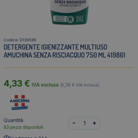
Codice: D139586
DETERGENTE IGIENIZZANTE MULTIUSO
AMUCHINA SENZA RISCIACQUO 750 ML 419861
4,33
€
IVA esclusa
(
5,28
€
IVA inclusa)
Quantità
Detergente
-
+
83 pezzi disponibili
igienizzante
multiuso