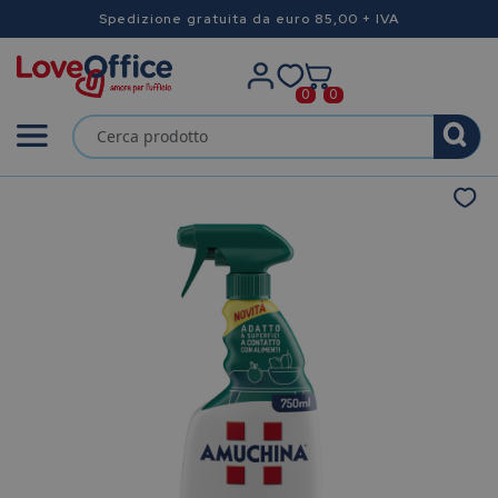
Spedizione gratuita da euro 85,00 + IVA
0
0