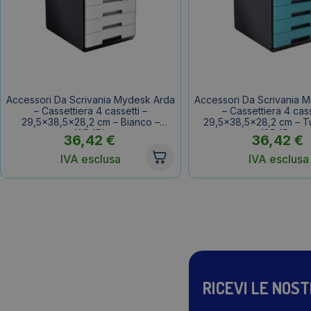
Accessori Da Scrivania Mydesk Arda
Accessori Da Scrivania 
– Cassettiera 4 cassetti –
– Cassettiera 4 cass
29,5×38,5×28,2 cm – Bianco –
29,5×38,5×28,2 cm – T
18P4Pb
18P4Ptu
36,42
€
36,42
€
IVA esclusa
IVA esclusa