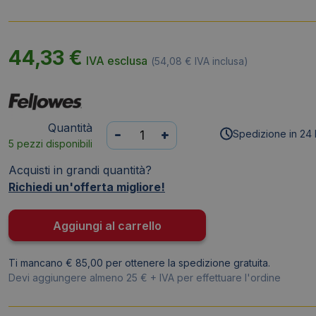
CUSCINO DA SEDUTA COMFORT FE
44,33
€
IVA esclusa
(
54,08
€
IVA inclusa)
Quantità
Cuscino
-
+
Spedizione in 24 
5 pezzi disponibili
da
seduta
Acquisti in grandi quantità?
comfort
Richiedi un'offerta migliore!
Fellowes
Breyta
Aggiungi al carrello
nero
100119850
Ti mancano € 85,00 per ottenere la spedizione gratuita.
quantità
Devi aggiungere almeno 25 € + IVA per effettuare l'ordine