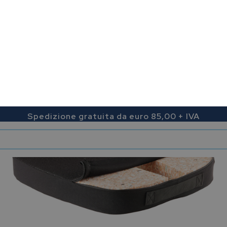
Spedizione gratuita da euro 85,00 + IVA
0
0