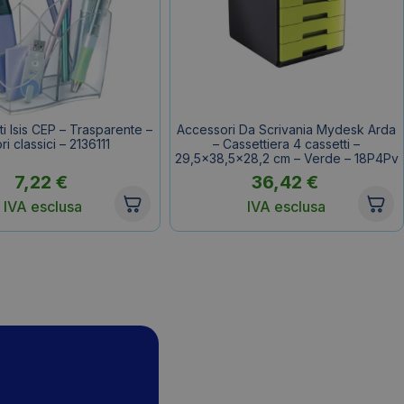
i Isis CEP – Trasparente –
Accessori Da Scrivania Mydesk Arda
ri classici – 2136111
– Cassettiera 4 cassetti –
29,5×38,5×28,2 cm – Verde – 18P4Pv
7,22
€
36,42
€
IVA esclusa
IVA esclusa