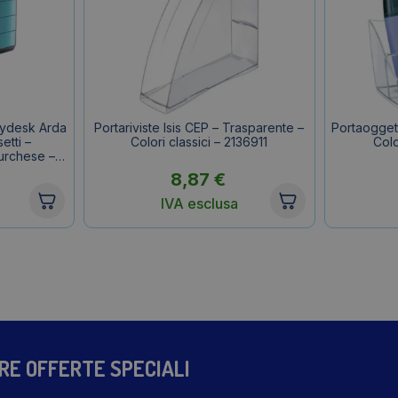
Mydesk Arda
Portariviste Isis CEP – Trasparente –
Portaoggett
etti –
Colori classici – 2136911
Colo
urchese –
8,87
€
IVA esclusa