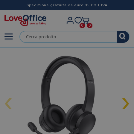
Spedizione gratuita da euro 85,00 + IVA
0
0
‹
›