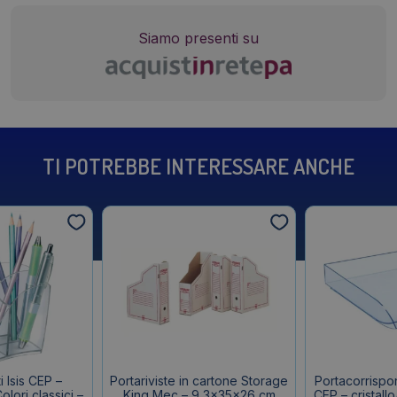
Siamo presenti su
TI POTREBBE INTERESSARE ANCHE
 Isis CEP –
Portariviste in cartone Storage
Portacorrispo
lori classici –
King Mec – 9,3x35x26 cm
CEP – cristallo