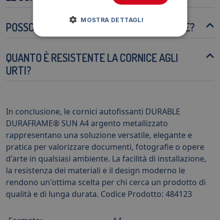
MOSTRA DETTAGLI
POSSO RIUTILIZZARE LE CORNICI PIÙ VOLTE?
QUANTO È RESISTENTE LA CORNICE AGLI
URTI?
In conclusione, le cornici autofissanti DURABLE
DURAFRAME® SUN A4 argento metallizzato
rappresentano una soluzione versatile, elegante e
pratica per valorizzare documenti, fotografie o opere
d'arte in qualsiasi ambiente. La facilità di installazione,
la resistenza dei materiali e il design moderno le
rendono un'ottima scelta per chi cerca un prodotto di
qualità e di lunga durata. Codice Prodotto: 484123