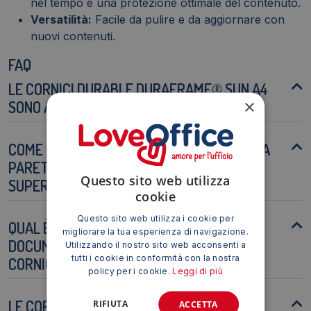
nel tempo e una protezione ottimale del contenuto.
Versatilità:
Facile da pulire e da aggiornare con
nuovi contenuti.
FAQ
LE CORNICI DURABLE DURAFRAME® SUN A4
×
SONO ADATTE A TUTTI I TIPI DI PARETI?
COME POSSO RIMUOVERE LE CORNICI DALLA
PARETE SENZA DANNEGGIARE LA
Questo sito web utilizza
SUPERFICIE?
cookie
Questo sito web utilizza i cookie per
QUAL È LO SPESSORE MASSIMO DEI
migliorare la tua esperienza di navigazione.
DOCUMENTI CHE POSSO INSERIRE NELLA
Utilizzando il nostro sito web acconsenti a
tutti i cookie in conformità con la nostra
CORNICE?
policy per i cookie.
Leggi di più
LE CORNICI SONO RESISTENTI AI RAGGI UV?
RIFIUTA
ACCETTA