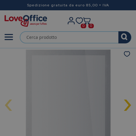
Spedizione gratuita da euro 85,00 + IVA
0
0
‹
›