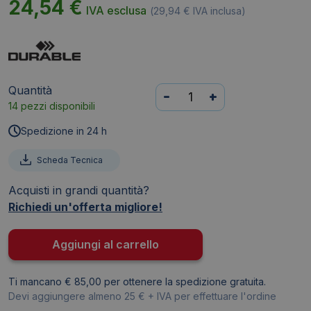
24,54
€
IVA esclusa
(
29,94
€
IVA inclusa)
Quantità
Cornici
-
+
14 pezzi disponibili
Duraframe®
Sun
Spedizione in 24 h
Durable
-
Scheda Tecnica
A4
Acquisti in grandi quantità?
-
Richiedi un'offerta migliore!
Argento
-
4841-
Aggiungi al carrello
23
(conf.2)
Ti mancano € 85,00 per ottenere la spedizione gratuita.
quantità
Devi aggiungere almeno 25 € + IVA per effettuare l'ordine