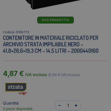
ECO PRODOTTO
Codice: D106772
CONTENITORE IN MATERIALE RICICLATO PER
ARCHIVIO STRATA IMPILABILE NERO –
41,8×26,6×19,3 CM – 14,5 LITRI – 2000440160
4,87
€
IVA esclusa
(
5,94
€
IVA inclusa)
Quantità
Contenitore
-
+
2 pezzi disponibili
in