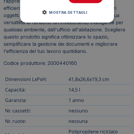
rappresenta una soluzione pratica, duratura ed
efficiente per l'organizzazione di documenti e altri
MOSTRA DETTAGLI
oggetti. La sua robustezza, la sua capacità e la sua
versatilità lo rendono un investimento intelligente per
qualsiasi ambiente, dall'ufficio all'abitazione. Scegliere
questo prodotto significa ottimizzare lo spazio,
semplificare la gestione dei documenti e migliorare
l'efficienza del tuo lavoro quotidiano.
Codice produttore: 2000440160
Dimensioni LxPxH:
41,8x26,6x19,3 cm
Capacità:
14,5 l
Garanzia:
1 anno
Nr. cassetti:
nessuno
Nr. ruote:
nessuna
Polipropilene riciclato