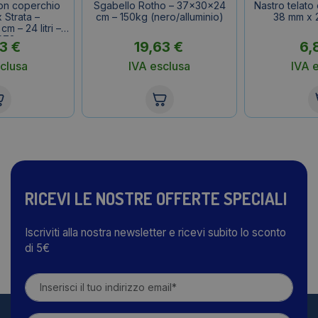
on coperchio
Sgabello Rotho – 37x30x24
Nastro telato
 Strata –
cm – 150kg (nero/alluminio)
38 mm x 
m – 24 litri –
673
43
€
19,63
€
6,
clusa
IVA esclusa
IVA 
RICEVI LE NOSTRE OFFERTE SPECIALI
Iscriviti alla nostra newsletter e ricevi subito lo sconto
di 5€