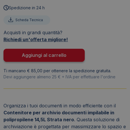
materiale
Spedizione in 24 h
riciclato
per
Scheda Tecnica
archivio
Acquisti in grandi quantità?
Strata
Richiedi un'offerta migliore!
impilabile
Nero
-
Aggiungi al carrello
41,8x26,6x19,3
cm
Ti mancano € 85,00 per ottenere la spedizione gratuita.
-
Devi aggiungere almeno 25 € + IVA per effettuare l'ordine
14,5
litri
-
2000440160
Organizza i tuoi documenti in modo efficiente con il
quantità
Contenitore per archivio documenti impilabile in
polipropilene 14,5L Strata nero
. Questa soluzione di
archiviazione è progettata per massimizzare lo spazio e