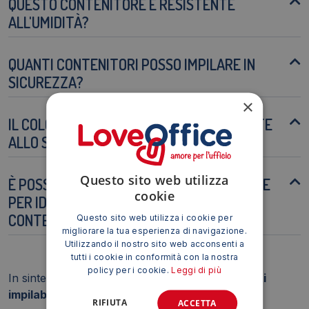
QUESTO CONTENITORE È RESISTENTE
ALL'UMIDITÀ?
QUANTI CONTENITORI POSSO IMPILARE IN
SICUREZZA?
×
IL COLORE DEL CONTENITORE È RESISTENTE
ALLO SBIADIMENTO?
Questo sito web utilizza
È POSSIBILE ETICHETTARE IL CONTENITORE
cookie
PER IDENTIFICARE FACILMENTE IL
CONTENUTO?
Questo sito web utilizza i cookie per
migliorare la tua esperienza di navigazione.
Utilizzando il nostro sito web acconsenti a
tutti i cookie in conformità con la nostra
policy per i cookie.
Leggi di più
In sintesi, il
Contenitore per archivio documenti
impilabile in polipropilene 14,5L Strata nero
RIFIUTA
ACCETTA