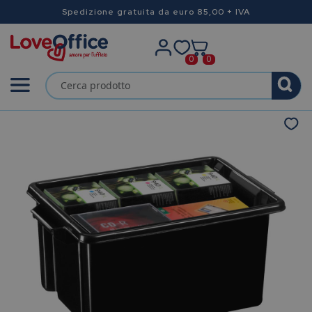
Spedizione gratuita da euro 85,00 + IVA
0
0