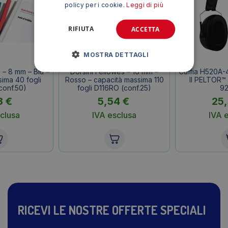
policy per i cookie.
Leggi di più
RIFIUTA
ACCETTA
MOSTRA DETTAGLI
 – 8 mm – Blu –
Dorsini Fellowes – 16 mm –
Cuffia H520A
ima 40 fogli
Rosso – capacità massima 110
II PELTOR™
conf.50)
fogli D116RO (conf.25)
9
8
€
5,54
€
25
clusa
IVA esclusa
IVA 
RICEVI LE NOSTRE OFFERTE SPECIALI