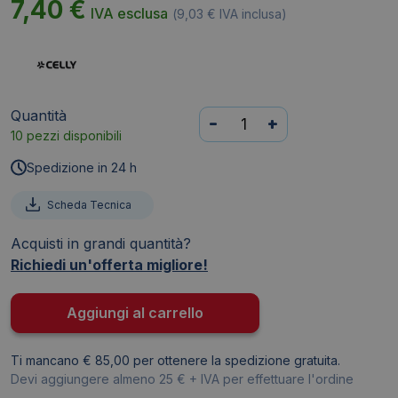
7,40
€
IVA esclusa
(
9,03
€
IVA inclusa)
Quantità
Cavo
-
+
10 pezzi disponibili
USB-
A
Spedizione in 24 h
/
USB-
Scheda Tecnica
C
Acquisti in grandi quantità?
in
Richiedi un'offerta migliore!
PVC
Celly
Pro
Aggiungi al carrello
Compact
2
Ti mancano € 85,00 per ottenere la spedizione gratuita.
15W
Devi aggiungere almeno 25 € + IVA per effettuare l'ordine
1