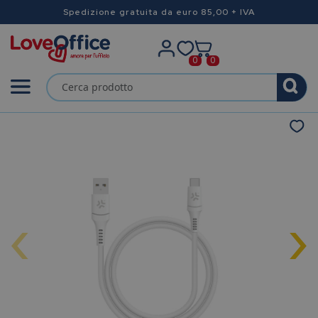
Spedizione gratuita da euro 85,00 + IVA
0
0
‹
›