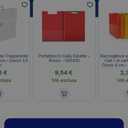
nda Trasparente
Portablocco Daily Esselte –
Raccoglitore ad
 cm – Dorso 3,5
Rosso – 560430
Cart – in cart
m
Dorso 4 cm –
6
€
9,54
€
2,
clusa
IVA esclusa
IVA 