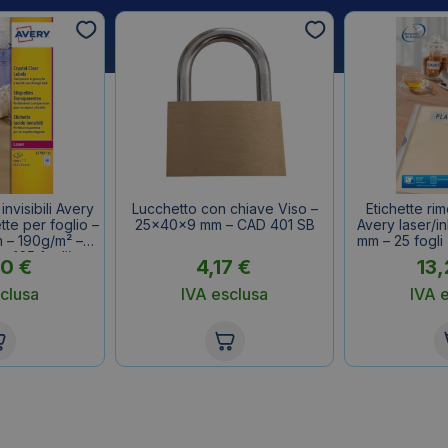
invisibili Avery
Lucchetto con chiave Viso –
Etichette rim
tte per foglio –
25x40x9 mm – CAD 401 SB
Avery laser/in
 – 190g/m² –
mm – 25 fogli 
nf.25 fogli)
60
€
4,17
€
13
clusa
IVA esclusa
IVA 