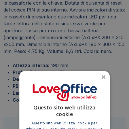
la cassaforte con la chiave. Dotata di pulsante di reset
del codice PIN al suo interno. Avvisi e indicatori di stato:
le casseforti presentano due indicatori LED per una
facile lettura dello stato di sicurezza: verde per
apertura, rosso per errore o bassa batteria
(lampeggiante). Dimensioni esterne (AxLxP): 200 x 310
x200 mm. Dimensioni interne (AxLxP): 190 x 300 x 150
mm. Peso: 4,75 Kg. Volume: 8,6 litri. Colore: nero.
Altezza interna:
190 mm
Profondità interna:
150 mm
×
Descrizione prodotto:
200x310x200 mm
PBS-Attributo variante:
allarmata
Larghezza interna:
300 mm
Colore:
nero
Questo sito web utilizza
cookie
Questo sito web utilizza i cookie per
migliorare la tua esperienza di navigazione.