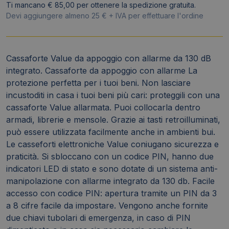
Ti mancano € 85,00 per ottenere la spedizione gratuita.
allarmata
Devi aggiungere almeno 25 € + IVA per effettuare l'ordine
-
YYEC/200/DB2
quantità
Cassaforte Value da appoggio con allarme da 130 dB
integrato. Cassaforte da appoggio con allarme La
protezione perfetta per i tuoi beni. Non lasciare
incustoditi in casa i tuoi beni più cari: proteggili con una
cassaforte Value allarmata. Puoi collocarla dentro
armadi, librerie e mensole. Grazie ai tasti retroilluminati,
può essere utilizzata facilmente anche in ambienti bui.
Le casseforti elettroniche Value coniugano sicurezza e
praticità. Si sbloccano con un codice PIN, hanno due
indicatori LED di stato e sono dotate di un sistema anti-
manipolazione con allarme integrato da 130 db. Facile
accesso con codice PIN: apertura tramite un PIN da 3
a 8 cifre facile da impostare. Vengono anche fornite
due chiavi tubolari di emergenza, in caso di PIN