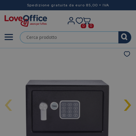
Spedizione gratuita da euro 85,00 + IVA
0
0
‹
›