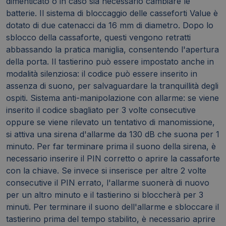
dimenticato o in caso sia necessario cambiare le
batterie. Il sistema di bloccaggio delle casseforti Value è
dotato di due catenacci da 16 mm di diametro. Dopo lo
sblocco della cassaforte, questi vengono retratti
abbassando la pratica maniglia, consentendo l'apertura
della porta. Il tastierino può essere impostato anche in
modalità silenziosa: il codice può essere inserito in
assenza di suono, per salvaguardare la tranquillità degli
ospiti. Sistema anti-manipolazione con allarme: se viene
inserito il codice sbagliato per 3 volte consecutive
oppure se viene rilevato un tentativo di manomissione,
si attiva una sirena d'allarme da 130 dB che suona per 1
minuto. Per far terminare prima il suono della sirena, è
necessario inserire il PIN corretto o aprire la cassaforte
con la chiave. Se invece si inserisce per altre 2 volte
consecutive il PIN errato, l'allarme suonerà di nuovo
per un altro minuto e il tastierino si bloccherà per 3
minuti. Per terminare il suono dell'allarme e sbloccare il
tastierino prima del tempo stabilito, è necessario aprire