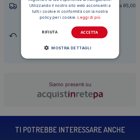
Spedizione: 6,99 €, gratis per ordini superiori a 85,00
Utilizzando il nostro sito web acconsenti a
tutti i cookie in conformità con la nostra
€ + IVA*
policy per i cookie.
Leggi di più
(escluso Sicilia, Sardegna e isole minori)
RIFIUTA
ACCETTA
Diritto di recesso
MOSTRA DETTAGLI
Siamo presenti su
TI POTREBBE INTERESSARE ANCHE