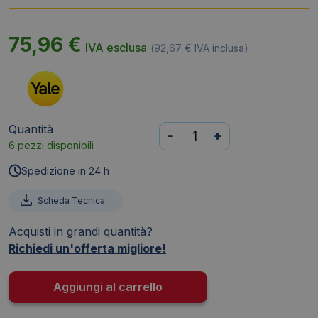
75,96
€
IVA esclusa
(
92,67
€
IVA inclusa)
Quantità
Cassaforte
-
+
6 pezzi disponibili
Yale
Value
Spedizione in 24 h
da
mobile
Scheda Tecnica
con
Acquisti in grandi quantità?
serratura
Richiedi un'offerta migliore!
elettronica
a
maniglia
Aggiungi al carrello
200x310x200
mm