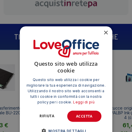
×
TI POTREBBE INTERESSARE ANCHE
Questo sito web utilizza
cookie
Questo sito web utilizza i cookie per
migliorare la tua esperienza di navigazione.
Utilizzando il nostro sito web acconsenti a
tutti i cookie in conformità con la nostra
policy per i cookie.
Leggi di più
rasferimento
Originale Brother LC-1100BK
Cartucce origi
nale BU-220CL
Cartuccia Ink-jet SERIE 1100
123VALBP Ink-j
RIFIUTA
ACCETTA
Nero
4 (c
13
€
18,97
€
61
MOSTRA DETTAGLI