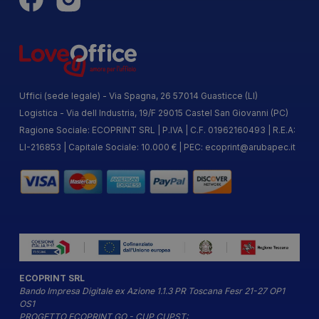
Uffici (sede legale) - Via Spagna, 26 57014 Guasticce (LI)
Logistica - Via dell Industria, 19/F 29015 Castel San Giovanni (PC)
Ragione Sociale: ECOPRINT SRL | P.IVA | C.F. 01962160493 | R.E.A:
LI-216853 | Capitale Sociale: 10.000 € | PEC:
ecoprint@arubapec.it
ECOPRINT SRL
Bando Impresa Digitale ex Azione 1.1.3 PR Toscana Fesr 21-27 OP1
OS1
PROGETTO ECOPRINT GO - CUP CUPST: