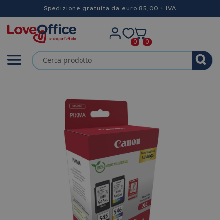
Spedizione gratuita da euro 85,00 + IVA
0
0