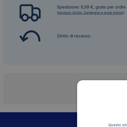
Spedizione: 6,99 €, gratis per ordini
(escluso Sicilia, Sardegna e isole minori)
Diritto di recesso
Questo sito