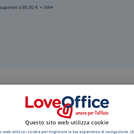
 superiori a 85,00 € + IVA*
Siamo presenti su
Questo sito web utilizza cookie
TI POTREBBE INTERESSARE ANCHE
 web utilizza i cookie per migliorare la tua esperienza di navigazione. Ut