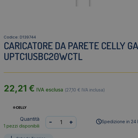
Codice: D139744
CARICATORE DA PARETE CELLY GAN
UPTC1USBC20WCTL
22,21
€
IVA esclusa
(
27,10
€
IVA inclusa)
Quantità
Caricatore
-
+
Spedizione in 24 
1 pezzi disponibili
da
parete