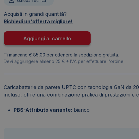
Scheda Tecnica
Celly
GaN
Acquisti in grandi quantità?
1x
Richiedi un'offerta migliore!
USB-
C
Aggiungi al carrello
20W
+
Ti mancano € 85,00 per ottenere la spedizione gratuita.
cavo
Devi aggiungere almeno 25 € + IVA per effettuare l'ordine
USB-
C
/
Lightning
Caricabatterie da parete UPTC con tecnologia GaN da 20 W,
-
incluso, offre una combinazione pratica di prestazioni e c
bianco
UPTC1USBC20WCTL
PBS-Attributo variante:
bianco
quantità