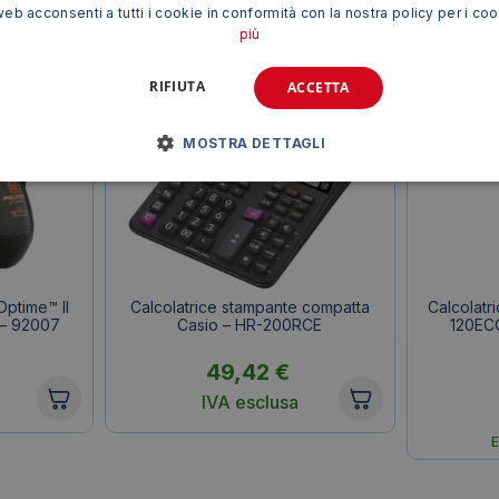
web acconsenti a tutti i cookie in conformità con la nostra policy per i co
più
RIFIUTA
ACCETTA
MOSTRA DETTAGLI
ptime™ II
Calcolatrice stampante compatta
Calcolatri
– 92007
Casio – HR-200RCE
120EC
49,42
€
IVA esclusa