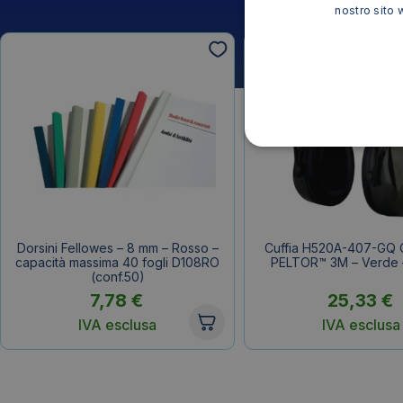
nostro sito 
Dorsini Fellowes – 8 mm – Rosso –
Cuffia H520A-407-GQ O
capacità massima 40 fogli D108RO
PELTOR™ 3M – Verde 
(conf.50)
7,78
€
25,33
€
IVA esclusa
IVA esclusa