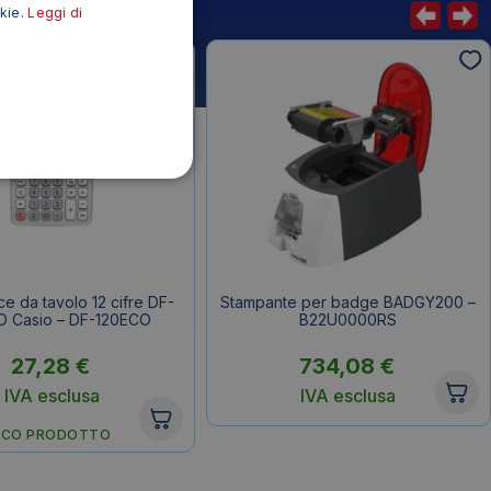
okie.
Leggi di
ce da tavolo 12 cifre DF-
Stampante per badge BADGY200 –
O Casio – DF-120ECO
B22U0000RS
27,28
€
734,08
€
IVA esclusa
IVA esclusa
ECO PRODOTTO