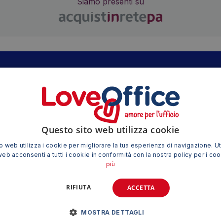
Siamo presenti su
TI POTREBBE INTERESSARE ANCHE
Questo sito web utilizza cookie
 web utilizza i cookie per migliorare la tua esperienza di navigazione. Ut
web acconsenti a tutti i cookie in conformità con la nostra policy per i co
più
RIFIUTA
ACCETTA
MOSTRA DETTAGLI
m – Nero –
Dorsini Fellowes – 8 mm – Nero –
Calcolatr
gli D111NE
capacità massima 40 fogli D108NE
Ca