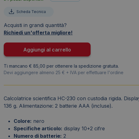
Holen
Scheda Tecnica
HC-
230
Acquisti in grandi quantità?
10+2
Richiedi un'offerta migliore!
cifre
552
Aggiungi al carrello
funzioni
ammessa
Ti mancano € 85,00 per ottenere la spedizione gratuita.
alla
Devi aggiungere almeno 25 € + IVA per effettuare l'ordine
maturita'
nero/bianco
-
3532
Calcolatrice scientifica HC-230 con custodia rigida. Disp
quantità
136 g. Alimentazione: 2 batterie AAA (incluse).
Colore:
nero
Specifiche articolo:
display 10+2 cifre
Numero di batterie:
2