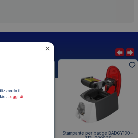
×
ilizzando il
okie.
Leggi di
ice tascabile SL-310TER+
Stampante per badge BADGY100 –
sio – SL-310TER+
B12U0000RS