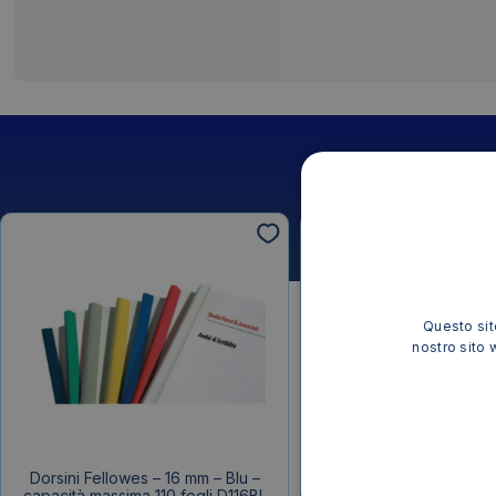
Questo sito
nostro sito 
Dorsini Fellowes – 16 mm – Blu –
Dorsini Fellowes – 11 m
capacità massima 110 fogli D116BL
capacità massima 75 fo