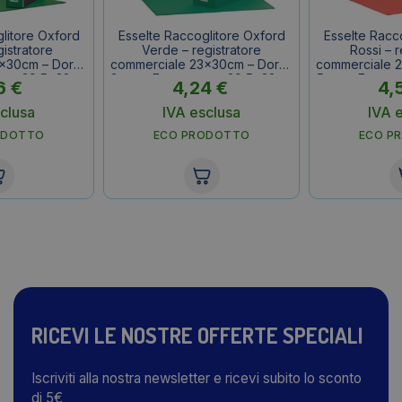
litore Oxford
Esselte Raccoglitore Oxford
Esselte Racc
gistratore
Verde – registratore
Rossi – r
x30cm – Dorso
commerciale 23x30cm – Dorso
commerciale 
erno 29,5x32cm
8 cm – F.to esterno 29,5x32cm
5 cm – F.to e
6
€
4,24
€
4,
clusa
IVA esclusa
IVA 
ODOTTO
ECO PRODOTTO
ECO P
RICEVI LE NOSTRE OFFERTE SPECIALI
Iscriviti alla nostra newsletter e ricevi subito lo sconto
di 5€