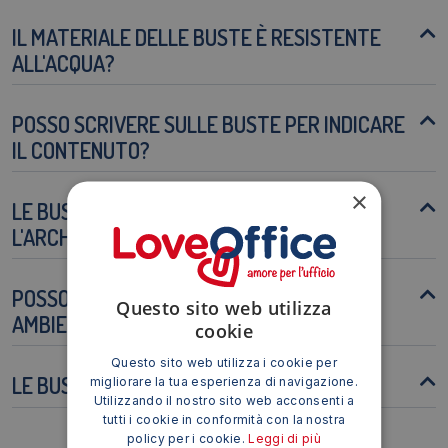
IL MATERIALE DELLE BUSTE È RESISTENTE
ALL'ACQUA?
POSSO SCRIVERE SULLE BUSTE PER INDICARE
IL CONTENUTO?
×
LE BUSTE SONO ADATTE PER
L'ARCHIVIAZIONE A LUNGO TERMINE?
POSSO USARE QUESTE BUSTE IN UN
Questo sito web utilizza
AMBIENTE UMIDO?
cookie
Questo sito web utilizza i cookie per
LE BUSTE SONO RICICLABILI?
migliorare la tua esperienza di navigazione.
Utilizzando il nostro sito web acconsenti a
tutti i cookie in conformità con la nostra
policy per i cookie.
Leggi di più