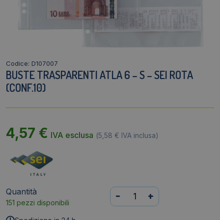
Codice: D107007
BUSTE TRASPARENTI ATLA 6 – S – SEI ROTA
(CONF.10)
4,57
€
IVA esclusa
(
5,58
€
IVA inclusa)
Quantità
Buste
-
+
151 pezzi disponibili
Trasparenti
Atla