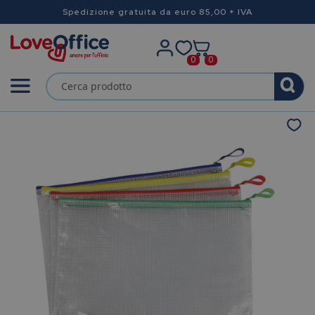
Spedizione gratuita da euro 85,00 + IVA
0
0