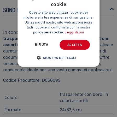
cookie
SONO BUSTE RICICLABILI?
Questo sito web utilizza i cookie per
migliorare la tua esperienza di navigazione.
Utilizzando il nostro sito web acconsenti a
tutti i cookie in conformità con la nostra
In conclusione, la
Busta in PVC Beautone
policy per i cookie.
Leggi di più
trasparente con chiusura zip colorata 32,5x24 cm
assortiti
rappresenta una soluzione versatile, pratica e
RIFIUTA
ACCETTA
duratura per l'organizzazione e la conservazione di
documenti, effetti personali e materiali di lavoro. Offre
MOSTRA DETTAGLI
un'eccellente visibilità, protezione e facilità d'uso,
rendendola ideale per una vasta gamma di applicazioni.
Codice Produttore: D066099
trasparente con bordi in
Colore:
colori assortiti
Formato:
24x32,5 cm