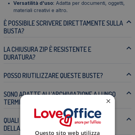
Versatilità d'uso
: Adatta per documenti, oggetti,
materiali creativi e altro.
È POSSIBILE SCRIVERE DIRETTAMENTE SULLA
BUSTA?
LA CHIUSURA ZIP È RESISTENTE E
DURATURA?
POSSO RIUTILIZZARE QUESTE BUSTE?
SONO ADATTE ALL'ARCHIVIAZIONE A LUNGO
×
TERMINE?
QUALI SONO LE DIMENSIONI INTERNE UTILI
DELLA BUSTA?
Questo sito web utilizza