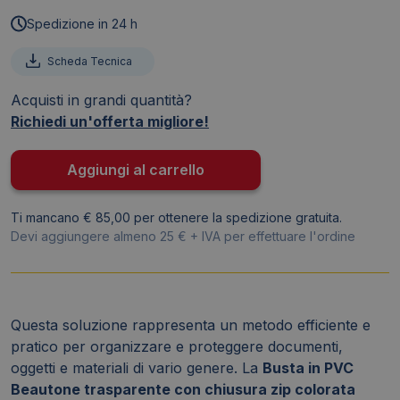
zip
Spedizione in 24 h
in
PVC
Scheda Tecnica
Beautone
Acquisti in grandi quantità?
trasparente
Richiedi un'offerta migliore!
colorata
32,5x24
cm
Aggiungi al carrello
assortiti
-
Ti mancano € 85,00 per ottenere la spedizione gratuita.
D066099
Devi aggiungere almeno 25 € + IVA per effettuare l'ordine
quantità
Questa soluzione rappresenta un metodo efficiente e
pratico per organizzare e proteggere documenti,
oggetti e materiali di vario genere. La
Busta in PVC
Beautone trasparente con chiusura zip colorata