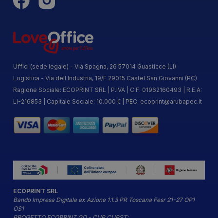
Uffici (sede legale) - Via Spagna, 26 57014 Guasticce (LI)
Logistica - Via dell Industria, 19/F 29015 Castel San Giovanni (PC)
Ragione Sociale: ECOPRINT SRL | P.IVA | C.F. 01962160493 | R.E.A:
LI-216853 | Capitale Sociale: 10.000 € | PEC:
ecoprint@arubapec.it
ECOPRINT SRL
Bando Impresa Digitale ex Azione 1.1.3 PR Toscana Fesr 21-27 OP1
OS1
PROGETTO ECOPRINT GO - CUP CUPST: