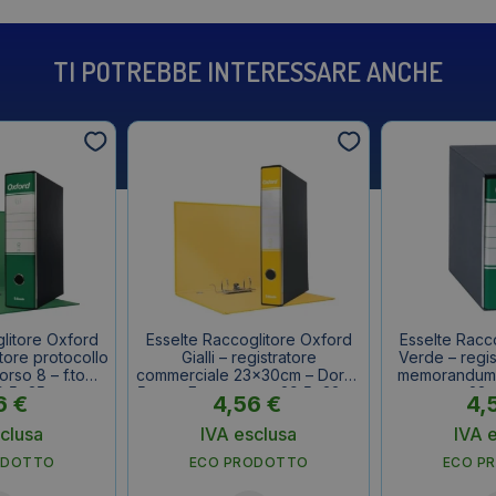
TI POTREBBE INTERESSARE ANCHE
litore Oxford
Esselte Raccoglitore Oxford
Esselte Racc
tore protocollo
Gialli – registratore
Verde – regis
rso 8 – f.to
commerciale 23x30cm – Dorso
memorandum 
9,5x35cm
5 cm – F.to esterno 29,5x32cm
23×
6
€
4,56
€
4,
clusa
IVA esclusa
IVA 
ODOTTO
ECO PRODOTTO
ECO P