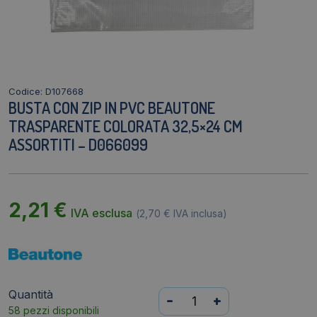
Codice: D107668
BUSTA CON ZIP IN PVC BEAUTONE
TRASPARENTE COLORATA 32,5×24 CM
ASSORTITI – D066099
2,21
€
IVA esclusa
(
2,70
€
IVA inclusa)
Quantità
Busta
-
+
58 pezzi disponibili
con