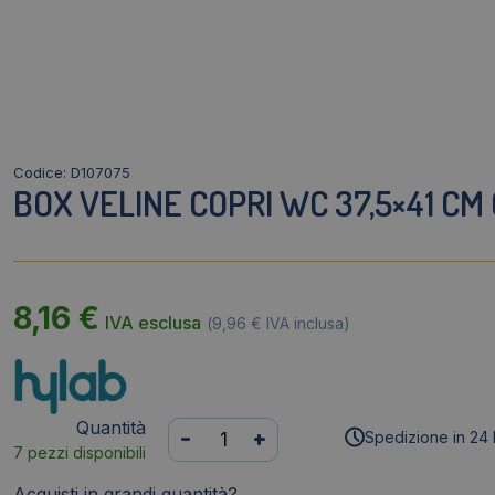
Codice: D107075
BOX VELINE COPRI WC 37,5×41 CM 
8,16
€
IVA esclusa
(
9,96
€
IVA inclusa)
Quantità
Box
-
+
Spedizione in 24 
7 pezzi disponibili
Veline
copri
Acquisti in grandi quantità?