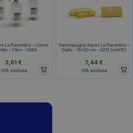
e La Piacentina – Colore
Pannospugna Aquos La Piacentina –
tito – 1 litro – 0486
Giallo – 18×20 cm – 0231 (conf.10)
3,61
€
7,44
€
IVA esclusa
IVA esclusa