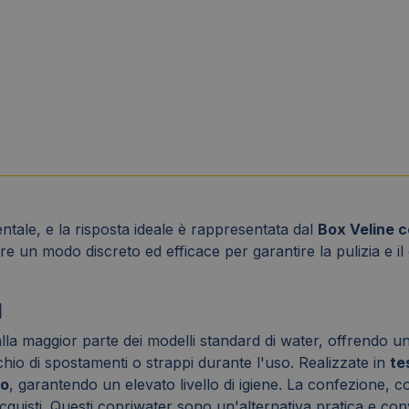
tale, e la risposta ideale è rappresentata dal
Box Veline 
e un modo discreto ed efficace per garantire la pulizia e il 
I
alla maggior parte dei modelli standard di water, offrendo u
schio di spostamenti o strappi durante l'uso. Realizzate in
te
o
, garantendo un elevato livello di igiene. La confezione, 
cquisti. Questi copriwater sono un'alternativa pratica e con