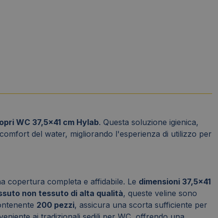
copri WC 37,5x41 cm Hylab
. Questa soluzione igienica,
comfort del water, migliorando l'esperienza di utilizzo per
na copertura completa e affidabile. Le
dimensioni 37,5x41
ssuto non tessuto di alta qualità
, queste veline sono
contenente
200 pezzi
, assicura una scorta sufficiente per
veniente ai tradizionali sedili per WC, offrendo una