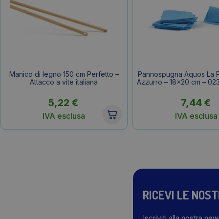
Manico di legno 150 cm Perfetto –
Pannospugna Aquos La P
Attacco a vite italiana
Azzurro – 18×20 cm – 023
5,22
€
7,44
€
IVA esclusa
IVA esclusa
RICEVI LE NOS
Iscriviti alla nostra ne