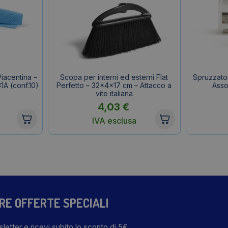
iacentina –
Scopa per interni ed esterni Flat
Spruzzator
1A (conf.10)
Perfetto – 32x4x17 cm – Attacco a
Assor
vite italiana
4,03
€
IVA esclusa
TRE OFFERTE SPECIALI
wsletter e ricevi subito lo sconto di 5€