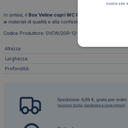
nostro sito 
In sintesi, il
Box Veline copri WC Hylab
rappresenta una so
ai materiali di qualità e alla confezione pratica, è un pr
Codice Produttore: 0VCW/20R-12-BOX
Altezza:
Larghezza:
Profondità:
Spedizione: 6,99 €, gratis per ordini
(escluso Sicilia, Sardegna e isole minori)