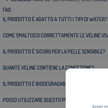
FAQ
IL PRODOTTO È ADATTO A TUTTI I TIPI DI WATER?
COME SMALTISCO CORRETTAMENTE LE VELINE US
IL PRODOTTO È SICURO PER LA PELLE SENSIBILE?
QUANTE VELINE CONTIENE LA CONFEZIONE?
IL PRODOTTO È BIODEGRADABILE?
POSSO UTILIZZARE QUESTO PRODOTTO ANCHE IN 
Questo sito