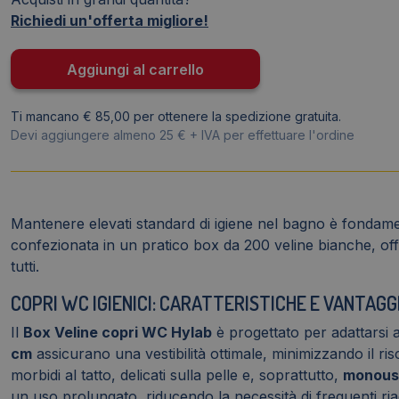
WC
Richiedi un'offerta migliore!
37,5x41
cm
Aggiungi al carrello
QTS
-
Ti mancano € 85,00 per ottenere la spedizione gratuita.
Bianco
Devi aggiungere almeno 25 € + IVA per effettuare l'ordine
(conf.200)
quantità
Mantenere elevati standard di igiene nel bagno è fondamen
confezionata in un pratico box da 200 veline bianche, offr
tutti.
COPRI WC IGIENICI: CARATTERISTICHE E VANTAGG
Il
Box Veline copri WC Hylab
è progettato per adattarsi 
cm
assicurano una vestibilità ottimale, minimizzando il ri
morbidi al tatto, delicati sulla pelle e, soprattutto,
monous
un uso prolungato, riducendo la necessità di frequenti ria