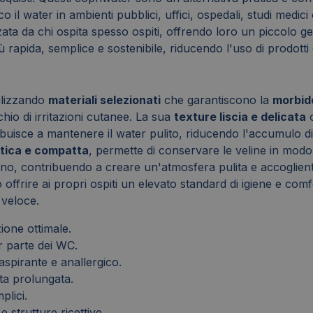
co il water in ambienti pubblici, uffici, ospedali, studi me
ta da chi ospita spesso ospiti, offrendo loro un piccolo gest
 rapida, semplice e sostenibile, riducendo l'uso di prodotti 
ilizzando
materiali selezionati
che garantiscono la
morbide
chio di irritazioni cutanee. La sua
texture liscia e delicata
o
tribuisce a mantenere il water pulito, riducendo l'accumulo d
tica e compatta
, permette di conservare le veline in modo
gno, contribuendo a creare un'atmosfera pulita e accogliente
 offrire ai propri ospiti un elevato standard di igiene e com
 veloce.
one ottimale.
r parte dei WC.
aspirante e anallergico.
ta prolungata.
plici.
e strutture ricettive.