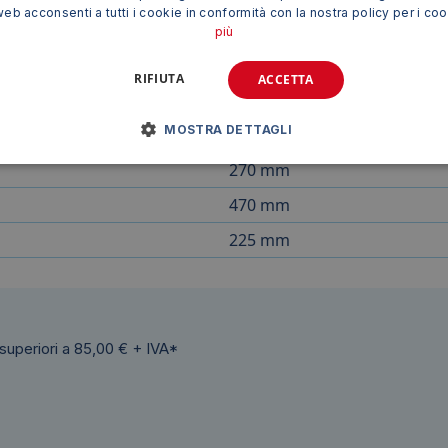
web acconsenti a tutti i cookie in conformità con la nostra policy per i co
più
luzione pratica, igienica e conveniente per mantenere pulit
odotto indispensabile per ogni bagno, sia domestico che pubbl
RIFIUTA
ACCETTA
MOSTRA DETTAGLI
270 mm
470 mm
225 mm
 superiori a 85,00 € + IVA*