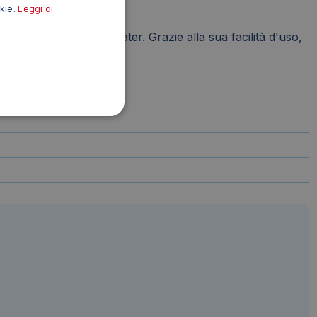
okie.
Leggi di
o e confortevole il water. Grazie alla sua facilità d'uso,
ico.