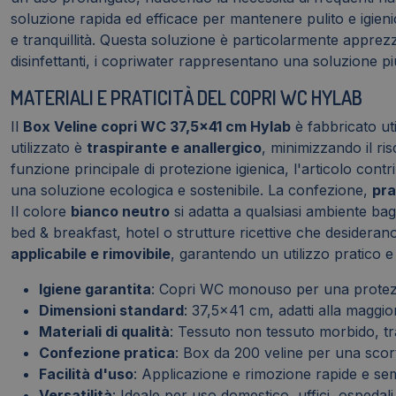
soluzione rapida ed efficace per mantenere pulito e igieni
e tranquillità. Questa soluzione è particolarmente apprezza
disinfettanti, i copriwater rappresentano una soluzione più
MATERIALI E PRATICITÀ DEL COPRI WC HYLAB
Il
Box Veline copri WC 37,5x41 cm Hylab
è fabbricato ut
utilizzato è
traspirante e anallergico
, minimizzando il ris
funzione principale di protezione igienica, l'articolo con
una soluzione ecologica e sostenibile. La confezione,
pra
Il colore
bianco neutro
si adatta a qualsiasi ambiente ba
bed & breakfast, hotel o strutture ricettive che desiderano
applicabile e rimovibile
, garantendo un utilizzo pratico e
Igiene garantita
: Copri WC monouso per una protezi
Dimensioni standard
: 37,5x41 cm, adatti alla maggio
Materiali di qualità
: Tessuto non tessuto morbido, tr
Confezione pratica
: Box da 200 veline per una scor
Facilità d'uso
: Applicazione e rimozione rapide e sem
Versatilità
: Ideale per uso domestico, uffici, ospedali 