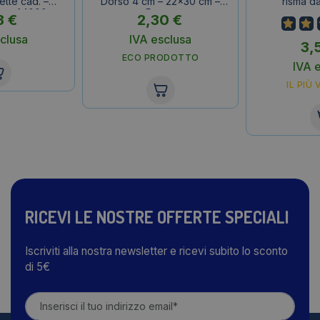
ette cad. –
Dorso 4 cm – 22×30 cm –
risma da
conf.4000
Rosso
3
€
2,30
€
ette)
clusa
IVA esclusa
3,
ECO PRODOTTO
IVA 
IL PIÙ
RICEVI LE NOSTRE OFFERTE SPECIALI
Iscriviti alla nostra newsletter e ricevi subito lo sconto
di 5€