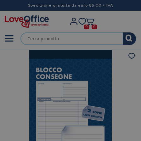
Spedizione gratuita da euro 85,00 + IVA
0
0