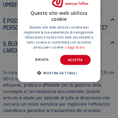
UMIDI?
Questo sito web utilizza
cookie
È POSSIBILE ORDINARE BLOCCHI
PERSONALIZZATI CON SEQUENZE NUMERATE?
Questo sito web utilizza i cookie per
migliorare la tua esperienza di navigazione.
Utilizzando il nostro sito web acconsenti a
IL BLOCCO CONSEGNE È COMPATIBILE CON
tutti i cookie in conformità con la nostra
policy per i cookie.
Leggi di più
L'ARCHIVIAZIONE DIGITALE?
RIFIUTA
ACCETTA
In conclusione, il Blocco consegne O.C.L. 14,4x21,6 cm
MOSTRA DETTAGLI
50x2 copie - 0224 rappresenta una soluzione
efficiente, pratica e affidabile per la gestione delle
consegne e l'archiviazione documentale. Questo
articolo è ideale per aziende di tutte le dimensioni che
cercano un modo semplice per migliorare l'efficienza
operativa e garantire la trasparenza dei processi.