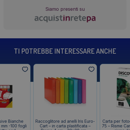
Siamo presenti su
TI POTREBBE INTERESSARE ANCHE
sive Bianche
Raccoglitore ad anelli Iris Euro-
Carta per fot
 mm -100 fogli
Cart – in carta plastificata –
75 – Risme Car