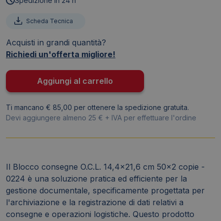
Spedizione in 24 h
14,4x21,6
cm
Scheda Tecnica
50x2
Acquisti in grandi quantità?
copie
Richiedi un'offerta migliore!
-
0224
quantità
Aggiungi al carrello
Ti mancano € 85,00 per ottenere la spedizione gratuita.
Devi aggiungere almeno 25 € + IVA per effettuare l'ordine
Il Blocco consegne O.C.L. 14,4x21,6 cm 50x2 copie -
0224 è una soluzione pratica ed efficiente per la
gestione documentale, specificamente progettata per
l'archiviazione e la registrazione di dati relativi a
consegne e operazioni logistiche. Questo prodotto