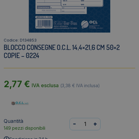
Codice: D134853
BLOCCO CONSEGNE O.C.L. 14,4×21,6 CM 50×2
COPIE – 0224
2,77
€
IVA esclusa
(
3,38
€
IVA inclusa)
Quantità
Blocco
-
+
149 pezzi disponibili
consegne
O.C.L.