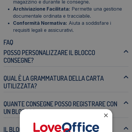
magazzino e durante le consegne.
Archiviazione Facilitata:
Permette una gestione
documentale ordinata e tracciabile.
Conformità Normativa:
Aiuta a soddisfare i
requisiti legali e assicurativi.
FAQ
POSSO PERSONALIZZARE IL BLOCCO
CONSEGNE?
QUAL È LA GRAMMATURA DELLA CARTA
UTILIZZATA?
QUANTE CONSEGNE POSSO REGISTRARE CON
UN BLOCCO?
×
IL BLOCCO È ADATTO ALL'USO IN AMBIENTI