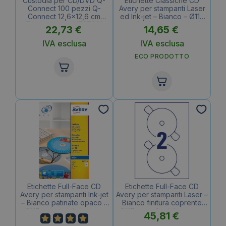
Custodia per CD/DVD Q-
Etichette Classiche CD
Connect 100 pezzi Q-
Avery per stampanti Laser
Connect 12,6×12,6 cm
ed Ink-jet – Bianco – Ø117
Trasparente – KF27031
mm – 2 etichette per foglio
22,73
€
14,65
€
(conf.100)
– 25 fogli – L6043-25
(conf.50 etichette)
IVA esclusa
IVA esclusa
ECO PRODOTTO
Etichette Full-Face CD
Etichette Full-Face CD
Avery per stampanti Ink-jet
Avery per stampanti Laser –
– Bianco patinate opaco –
Bianco finitura coprente
Ø117 mm – etichette per
Ø117 mm – 2 etichette per
45,81
€
foglio – 25 fogli – J8676-
foglio – 100 fogli – L7676-