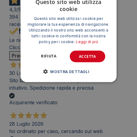
Questo sito web utilizza
cookie
4,3
/5
394
Questo sito web utilizza i cookie per
recensioni
migliorare la tua esperienza di navigazione.
Utilizzando il nostro sito web acconsenti a
tutti i cookie in conformità con la nostra
Le nostre recensioni a 4 e 5 stelle.
policy per i cookie.
Leggi di più
Clicca qui per leggerle tutte >
Precedente
Successivo
RIFIUTA
ACCETTA
MOSTRA DETTAGLI
30 Luglio 2026
Sito ben fatto che rende l'acquisto facile ed
intuitivo. Spedizione rapida e precisa
Acquirente verificato
28 Luglio 2026
ho ordinato per caso, cercando sul web