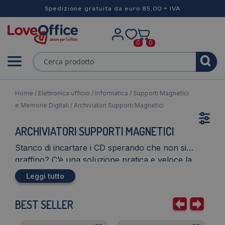
Spedizione gratuita da euro 85,00 + IVA
0
0
Home
/
Elettronica ufficio
/
Informatica
/
Supporti Magnetici
e Memorie Digitali
/ Archiviatori Supporti Magnetici
ARCHIVIATORI SUPPORTI MAGNETICI
Stanco di incartare i CD sperando che non si
graffino? C’è una soluzione pratica e veloce la
busta porta CD e DVD
, in questa sezione tuttavia
Leggi tutto
troverai anche
buste porta pennine USB
. I CD e i
DVD si graffiano facilmente per questo è bene
BEST SELLER
utilizzare le apposite buste che salvaguarderanno
la perdita dei vostri dati.