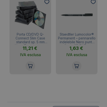
D
Porta CD/DVD Q-
Staedtler Lumocolor®
ct
Connect Slim Case
Permanent – pennarello
standard sp. 5 mm
indelebile Nero punta
32
Nero/Trasparente –
fine – CD/DVD –
11,21
€
1,63
€
KF02210 (conf.25)
superfine – 0,4 mm
IVA esclusa
IVA esclusa