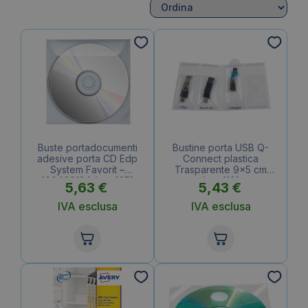
Buste portadocumenti
Bustine porta USB Q-
adesive porta CD Edp
Connect plastica
System Favorit –
Trasparente 9×5 cm
100460134 (conf.25)
(conf.10)
5,63
€
5,43
€
IVA esclusa
IVA esclusa