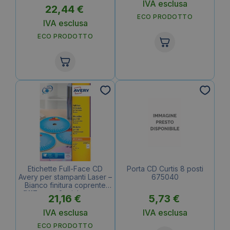
25 (conf.50 etichette)
100 (conf.200 etichette)
IVA esclusa
22,44
€
ECO PRODOTTO
IVA esclusa
ECO PRODOTTO
Etichette Full-Face CD
Porta CD Curtis 8 posti
Avery per stampanti Laser –
675040
Bianco finitura coprente
Ø117 mm – 2 etichette per
21,16
€
5,73
€
foglio – 25 fogli – L7676-25
(conf.50 etichette)
IVA esclusa
IVA esclusa
ECO PRODOTTO