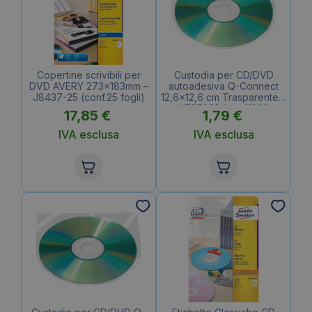
Copertine scrivibili per
Custodia per CD/DVD
DVD AVERY 273x183mm –
autoadesiva Q-Connect
J8437-25 (conf.25 fogli)
12,6×12,6 cm Trasparente –
KF27032 (conf.100)
17,85
€
1,79
€
IVA esclusa
IVA esclusa