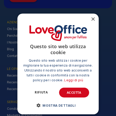
×
AZIENDA
Chi Siamo
Perché acquistare su LoveOffice
I Nostri Marchi
Questo sito web utilizza
Blog
cookie
Contattaci
Questo sito web utilizza i cookie per
migliorare la tua esperienza di navigazione.
LE OPINIONI DEI NOSTRI CLIENTI
Utilizzando il nostro sito web acconsenti a
tutti i cookie in conformità con la nostra
Recensioni su Feedaty
policy per i cookie.
Leggi di più
Recensioni su Google
Recensioni su Trovaprezzi
RIFIUTA
ACCETTA
SERVIZIO CLIENTI
MOSTRA DETTAGLI
Condizioni Generali di Vendita
Modalità di Pagamento