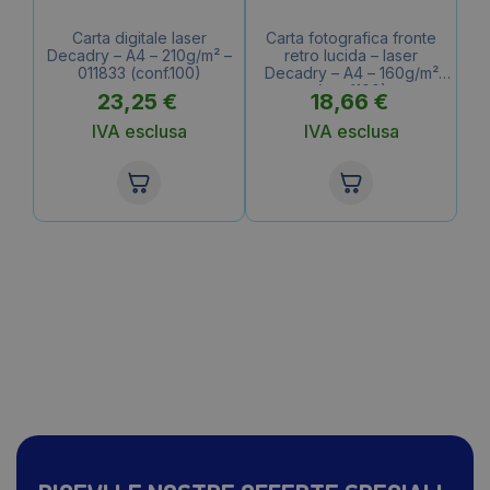
Carta digitale laser
Carta fotografica fronte
Decadry – A4 – 210g/m² –
retro lucida – laser
011833 (conf.100)
Decadry – A4 – 160g/m²
(conf.100)
23,25
€
18,66
€
IVA esclusa
IVA esclusa