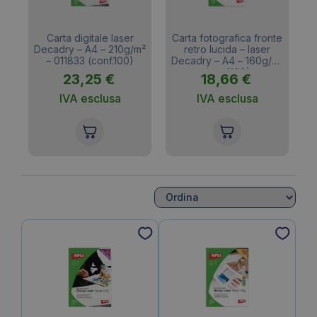
te
Carta digitale laser
Carta fotografica fronte
Decadry – A4 – 210g/m²
retro lucida – laser
D
m²
– 011833 (conf.100)
Decadry – A4 – 160g/m²
(conf.100)
23,25
€
18,66
€
IVA esclusa
IVA esclusa