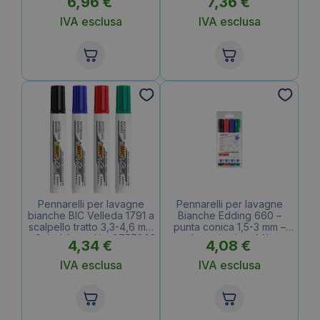
6,96
€
7,36
€
IVA esclusa
IVA esclusa
Pennarelli per lavagne
Pennarelli per lavagne
bianche BIC Velleda 1791 a
Bianche Edding 660 –
scalpello tratto 3,3-4,6 mm
punta conica 1,5-3 mm –
– Colori Assortiti – 8757892
Assortito (conf.4)
4,34
€
4,08
€
(conf.4)
IVA esclusa
IVA esclusa