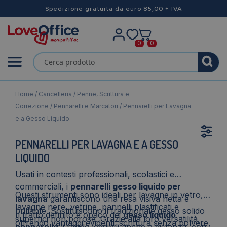
Spedizione gratuita da euro 85,00 + IVA
0
0
Home
/
Cancelleria
/
Penne, Scrittura e
Correzione
/
Pennarelli e Marcatori
/ Pennarelli per Lavagna
e a Gesso Liquido
PENNARELLI PER LAVAGNA E A GESSO
LIQUIDO
Usati in contesti professionali, scolastici e
commerciali, i
pennarelli gesso liquido per
Questi strumenti sono ideali per lavagne in vetro,
lavagna
garantiscono una resa visiva netta e
lavagne nere, vetrine, pannelli plastificati e
brillante. Sostituiscono il tradizionale gesso solido
Il tratto definito e opaco dei
gesso liquido
superfici non porose. Grazie alla loro versatilità,
offrendo vantaggi evidenti: scrittura senza polvere,
pennarello
li rende leggibili anche a distanza, con