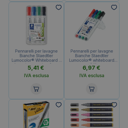
Pennarelli per lavagne
Pennarelli per lavagne
Bianche Staedtler
Bianche Staedtler
Lumocolor® Whiteboard –
Lumocolor® whiteboard
Assortito – tonda – 2 mm
compact 341 – punta
5,41
€
6,97
€
(conf.4)
conica 1-2 mm – Assortito
(astuccio da 4)
IVA esclusa
IVA esclusa