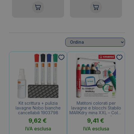
Kit scrittura + pulizia
Matitoni colorati per
lavagne Nobo bianche
lavagne e blocchi Stabilo
cancellabili 1903798
MARKdry mina XXL – Colori
assortiti – Astuccio Set –
9,62
€
9,41
€
648/4 (conf.4 matitoni + 1
temperino + 1 panno)
IVA esclusa
IVA esclusa