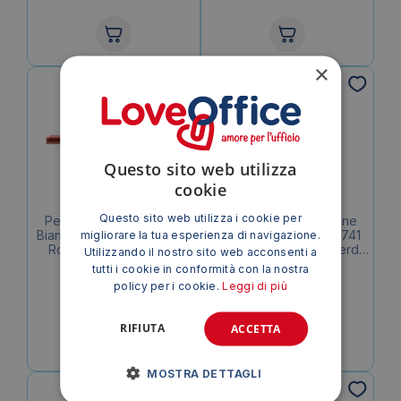
×
Questo sito web utilizza
cookie
Questo sito web utilizza i cookie per
Pennarello per lavagne
Pennarello per lavagne
Bianche Bic Velleda 1741 –
bianche BIC Velleda 1741
migliorare la tua esperienza di navigazione.
Rossi – tonda – 1,4 mm
punta conica 1,4 mm Verde
Utilizzando il nostro sito web acconsenti a
– 9581681
tutti i cookie in conformità con la nostra
0,82
€
0,95
€
policy per i cookie.
Leggi di più
IVA esclusa
IVA esclusa
RIFIUTA
ACCETTA
MOSTRA DETTAGLI