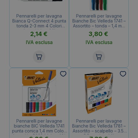
Pennarelli per lavagna
Pennarelli per lavagne
Bianca Q-Connect 4 punta
Bianche Bic Velleda 1741 –
tonda 2-3 mm 4 Colori
Assortito – tonda – 1,4 mm
Assortiti (conf.4)
(conf.4)
2,14
€
3,80
€
IVA esclusa
IVA esclusa
Pennarelli per lavagne
Pennarelli per lavagne
bianche BIC Velleda 1741
Bianche Bic Velleda 1781 –
punta conica 1,4 mm Colori
Assortito – scalpello – 3.5-
Assortiti – 503844 (conf.8)
5.5 mm (conf.4)