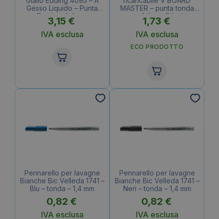
Giallo Edding 4095 – A
ricaricabile V BOARD
Gesso Liquido – Punta
MASTER – punta tonda
Tonda – 2-3 mm
tratto 2,3 mm Pilot blu
3,15
€
1,73
€
IVA esclusa
IVA esclusa
ECO PRODOTTO
Pennarello per lavagne
Pennarello per lavagne
Bianche Bic Velleda 1741 –
Bianche Bic Velleda 1741 –
Blu – tonda – 1,4 mm
Neri – tonda – 1,4 mm
0,82
€
0,82
€
IVA esclusa
IVA esclusa