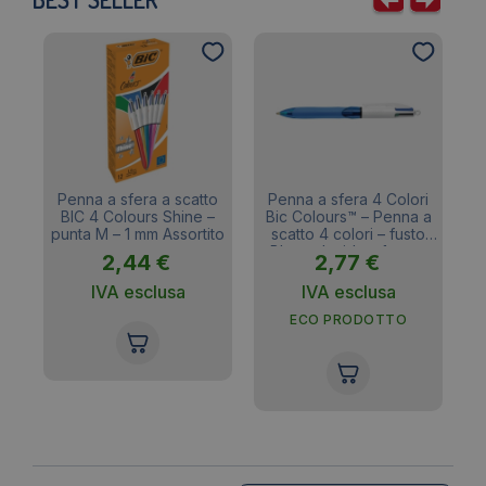
bambini e ragazzi, permettendogli di eseguire
durante l’analisi logica o grammaticale.
scritte e decorazioni colorate e anche a 4 linee su
loro diari. In questa categoria, in vendita su
LoveOffice tante penne multicolori Bic, Papermate
e Pilot. La versione classica della penna
multicolore è nelle colorazioni blu, nero, rosso e
verde. Tuttavia esistono versioni fashion dove
potrai trovare inchiostri rosa, fucsia etc.
ri
Penna a sfera a scatto
Penna a sfera 4 Colori
–
BIC 4 Colours Shine –
Bic Colours™ – Penna a
C
i –
punta M – 1 mm Assortito
scatto 4 colori – fusto
o
Blu traslucido – 1 mm –
2,44
€
2,77
€
8871361
IVA esclusa
IVA esclusa
ECO PRODOTTO