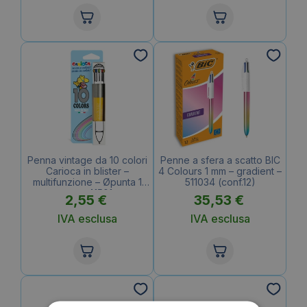
Penna vintage da 10 colori
Penne a sfera a scatto BIC
Carioca in blister –
4 Colours 1 mm – gradient –
multifunzione – Øpunta 1
511034 (conf.12)
mm – 41501
2,55
€
35,53
€
IVA esclusa
IVA esclusa