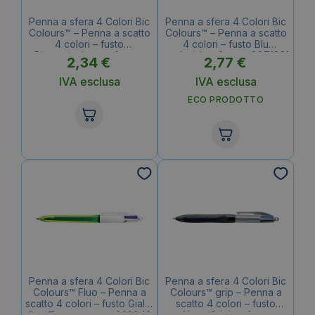
Penna a sfera 4 Colori Bic
Penna a sfera 4 Colori Bic
Colours™ – Penna a scatto
Colours™ – Penna a scatto
4 colori – fusto
4 colori – fusto Blu
Bianco/celeste – 1 mm –
traslucido – 1 mm – 8871361
2,34
€
2,77
€
887777
IVA esclusa
IVA esclusa
ECO PRODOTTO
Penna a sfera 4 Colori Bic
Penna a sfera 4 Colori Bic
Colours™ Fluo – Penna a
Colours™ grip – Penna a
scatto 4 colori – fusto Giallo
scatto 4 colori – fusto
fluo Trasparente – 933948
Nero/Grigio – 1 mm