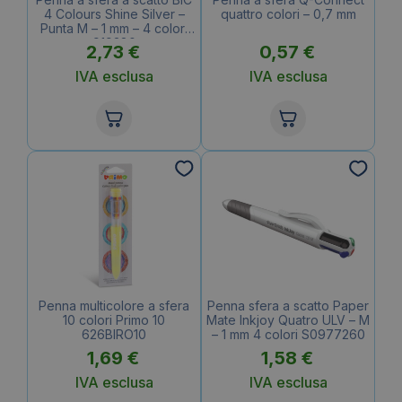
4 Colours Shine Silver –
quattro colori – 0,7 mm
Punta M – 1 mm – 4 colori
919380
2,73
€
0,57
€
IVA esclusa
IVA esclusa
Penna multicolore a sfera
Penna sfera a scatto Paper
10 colori Primo 10
Mate Inkjoy Quatro ULV – M
626BIRO10
– 1 mm 4 colori S0977260
1,69
€
1,58
€
IVA esclusa
IVA esclusa