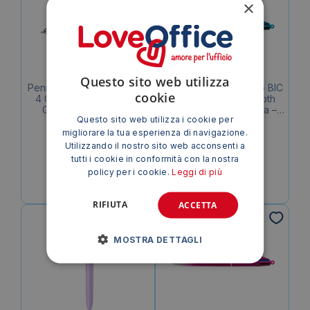
×
Questo sito web utilizza
Penne a sfera a scatto BIC
Penne a sfera a scatto BIC
cookie
4 Colours 1 mm Smooth
4 Colours 1 mm Smooth
Gradient Blu 524091
Gradient Verde Acqua –
Questo sito web utilizza i cookie per
(conf.12)
524092 (conf.12)
38,69
€
38,69
€
migliorare la tua esperienza di navigazione.
IVA esclusa
IVA esclusa
Utilizzando il nostro sito web acconsenti a
tutti i cookie in conformità con la nostra
policy per i cookie.
Leggi di più
RIFIUTA
ACCETTA
MOSTRA DETTAGLI