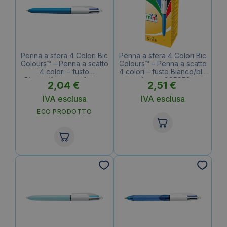
Penna a sfera 4 Colori Bic
Penna a sfera 4 Colori Bic
Colours™ – Penna a scatto
Colours™ – Penna a scatto
4 colori – fusto
4 colori – fusto Bianco/blu
Bianco/Azzurro – 1 mm –
– 1 mm – 895958
2,04
€
2,51
€
801867
IVA esclusa
IVA esclusa
ECO PRODOTTO