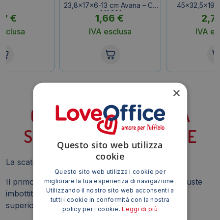
23,8x17x6-13 cm Avana – CP
45×32,5×19-
141.201
77
€
1,66
€
2,7
esclusa
IVA esclusa
IVA es
×
QUANDO SCEGLIERE LA
SCATOLA DA SPEDIZIONE
Questo sito web utilizza
cookie
La scatola è necessaria in quattro casi.
Questo sito web utilizza i cookie per
Il primo è quando l’oggetto pesa più di 2 kg. Le buste
migliorare la tua esperienza di navigazione.
Utilizzando il nostro sito web acconsenti a
imbottite non sono progettate per reggere pesi
tutti i cookie in conformità con la nostra
superiori.
policy per i cookie.
Leggi di più