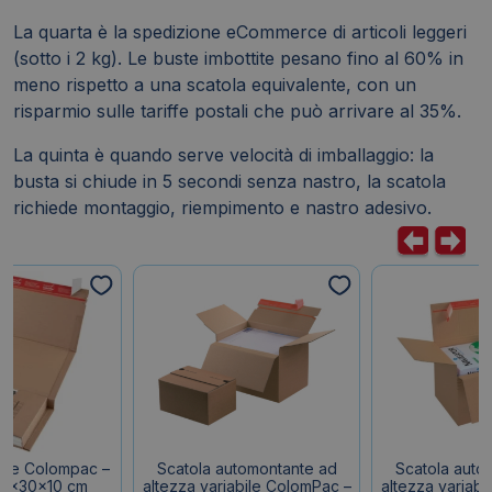
La quarta è la spedizione eCommerce di articoli leggeri
(sotto i 2 kg). Le buste imbottite pesano fino al 60% in
meno rispetto a una scatola equivalente, con un
risparmio sulle tariffe postali che può arrivare al 35%.
La quinta è quando serve velocità di imballaggio: la
busta si chiude in 5 secondi senza nastro, la scatola
richiede montaggio, riempimento e nastro adesivo.
tale Colompac –
Scatola automontante ad
Scatola auto
43x30x10 cm
altezza variabile ColomPac –
altezza variab