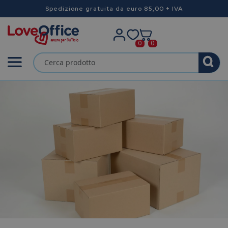
Spedizione gratuita da euro 85,00 + IVA
0
0