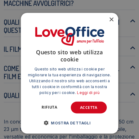
MACCHINE AVVOLGITRICI?
×
QUALI SONO LE APPLICAZIONI PRINCIPALI DI
QUESTO FILM ESTENSIBILE?
IL FILM È RICICLABILE?
Questo sito web utilizza
cookie
COME POSSO OTTIMIZZARE L'UTILIZZO DEL
Questo sito web utilizza i cookie per
FILM ESTENSIBILE?
migliorare la tua esperienza di navigazione.
Utilizzando il nostro sito web acconsenti a
tutti i cookie in conformità con la nostra
policy per i cookie.
Leggi di più
QUALI SONO LE DIMENSIONI DELLA BOBINA?
RIFIUTA
ACCETTA
In conclusione, il Film estensibile VIVA in bobina 50 cm
MOSTRA DETTAGLI
23 µm trasparente 1390A è una soluzione affidabile,
versatile ed economica per l'imballaggio e la protezione