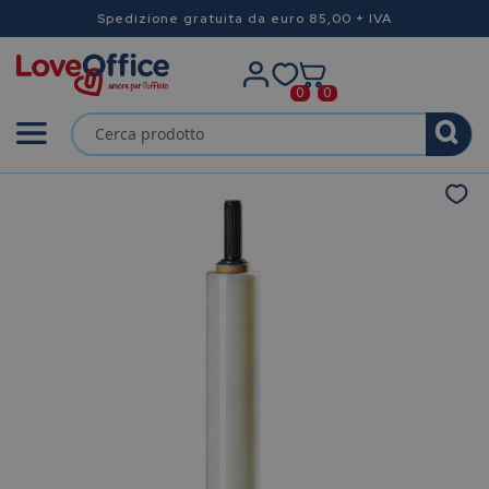
Spedizione gratuita da euro 85,00 + IVA
0
0