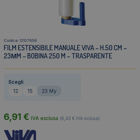
Codice: D107656
FILM ESTENSIBILE MANUALE VIVA – H.50 CM –
23ΜM – BOBINA 250 M – TRASPARENTE
Scegli
12
15
23 My
6,91
€
IVA esclusa
(
8,43
€
IVA inclusa)