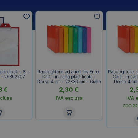
perblock – S –
Raccoglitore ad anelli Iris Euro-
Raccoglitore ad
u – 29302207
Cart – in carta plastificata –
Cart – in cart
Dorso 4 cm – 22×30 cm – Giallo
Dorso 4 cm
R
8
€
2,30
€
2,
clusa
IVA esclusa
IVA 
ECO P