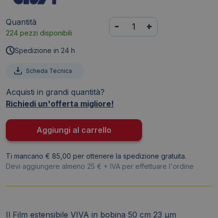
Quantità
Film
-
+
224 pezzi disponibili
estensibile
manuale
Spedizione in 24 h
Viva
-
Scheda Tecnica
h.50
Acquisti in grandi quantità?
cm
Richiedi un'offerta migliore!
-
23µm
-
Aggiungi al carrello
bobina
250
Ti mancano € 85,00 per ottenere la spedizione gratuita.
m
Devi aggiungere almeno 25 € + IVA per effettuare l'ordine
-
Trasparente
quantità
Il Film estensibile VIVA in bobina 50 cm 23 µm