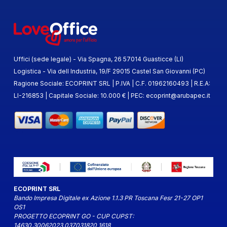
Uffici (sede legale) - Via Spagna, 26 57014 Guasticce (LI)
Logistica - Via dell Industria, 19/F 29015 Castel San Giovanni (PC)
Ragione Sociale: ECOPRINT SRL | P.IVA | C.F. 01962160493 | R.E.A:
LI-216853 | Capitale Sociale: 10.000 € | PEC:
ecoprint@arubapec.it
ECOPRINT SRL
Bando Impresa Digitale ex Azione 1.1.3 PR Toscana Fesr 21-27 OP1
OS1
PROGETTO ECOPRINT GO - CUP CUPST:
14630.30062023.037031820_1618