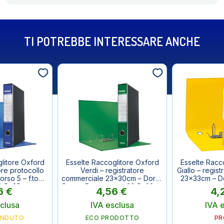
TI POTREBBE INTERESSARE ANCHE
litore Oxford
Esselte Raccoglitore Oxford
Esselte Racc
ore protocollo
Verdi – registratore
Giallo – regist
rso 5 – f.to
commerciale 23x30cm – Dorso
23x33cm – Do
9,5x35cm
5 cm – F.to esterno 29,5x32cm
esterno
6
€
4,56
€
4,
clusa
IVA esclusa
IVA 
VENDUTO
ECO PRODOTTO
P