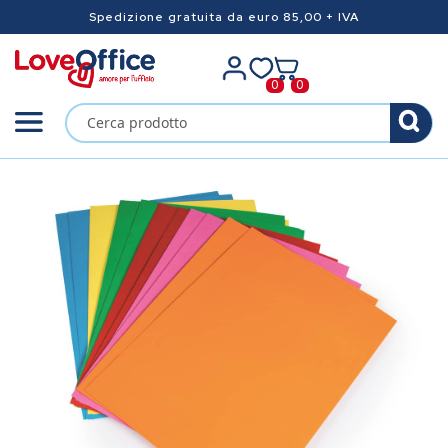
Spedizione gratuita da euro 85,00 + IVA
0
0