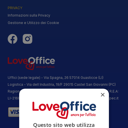
PRIVACY
Informazioni sulla Privacy
Gestione e Utilizzo dei Cookie
Uffici (sede legale) - Via Spagna, 26 57014 Guasticce (LI)
Logistica - Via dell Industria, 19/F 29015 Castel San Giovanni (PC)
Ragione Sociale: ECOPRINT SRL | P.IVA | C.F. 01962160493 | R.E.A:
×
LI-216853 | Capitale Sociale: 10.000 € | PEC:
ecoprint@arubapec.it
Questo sito web utilizza