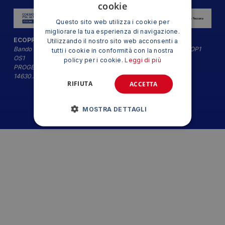
cookie
Questo sito web utilizza i cookie per
migliorare la tua esperienza di navigazione.
ECOPRINT SRL
Utilizzando il nostro sito web acconsenti a
Bando Impresa Digitale ex Azione 1.1.3 PR Toscana Fesr 21-27 OP1
tutti i cookie in conformità con la nostra
OS1
policy per i cookie.
Leggi di più
PROGETTO ECOPRINT GO - CUP CUPST:
14630.30062023.037031820_1618
RIFIUTA
ACCETTA
MOSTRA DETTAGLI