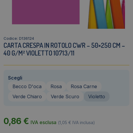
Codice: D136124
CARTA CRESPA IN ROTOLO CWR – 50×250 CM –
40 G/M² VIOLETTO 10713/11
Scegli
Becco D'oca
Rosa
Rosa Carne
Verde Chiaro
Verde Scuro
Violetto
0,86
€
IVA esclusa
(
1,05
€
IVA inclusa)