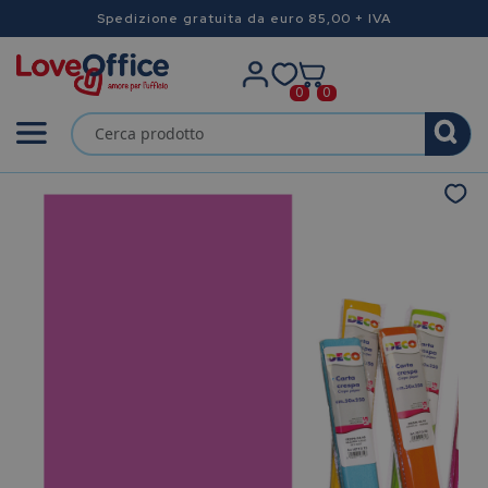
Spedizione gratuita da euro 85,00 + IVA
0
0