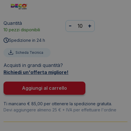
Quantità
Carta
-
+
10 pezzi disponibili
crespa
in
Spedizione in 24 h
rotolo
CWR
Scheda Tecnica
-
Acquisti in grandi quantità?
50x250
Richiedi un'offerta migliore!
cm
-
40
Aggiungi al carrello
g/m²
violetto
Ti mancano € 85,00 per ottenere la spedizione gratuita.
10713/11
Devi aggiungere almeno 25 € + IVA per effettuare l'ordine
quantità