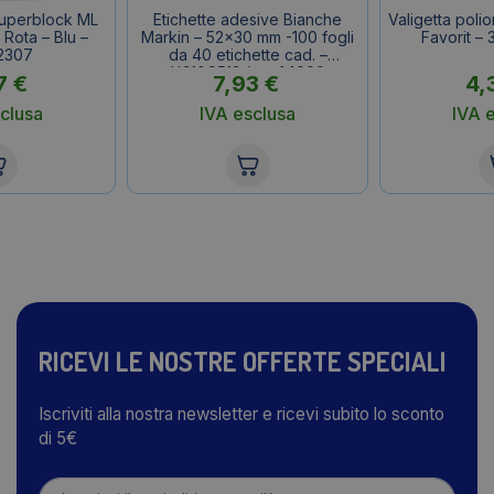
Superblock ML
Etichette adesive Bianche
Valigetta poli
 Rota – Blu –
Markin – 52×30 mm -100 fogli
Favorit –
2307
da 40 etichette cad. –
X210C513 (conf.4000
7
€
7,93
€
4,
etichette)
clusa
IVA esclusa
IVA 
RICEVI LE NOSTRE OFFERTE SPECIALI
Iscriviti alla nostra newsletter e ricevi subito lo sconto
di 5€